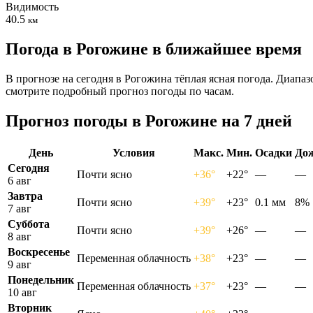
Видимость
40.5
км
Погода в Рогожине в ближайшее время
В прогнозе на сегодня в Рогожина тёплая ясная погода. Диапаз
смотрите подробный прогноз погоды по часам.
Прогноз погоды в Рогожине на 7 дней
День
Условия
Макс.
Мин.
Осадки
До
Сегодня
Почти ясно
+36°
+22°
—
—
6 авг
Завтра
Почти ясно
+39°
+23°
0.1 мм
8%
7 авг
Суббота
Почти ясно
+39°
+26°
—
—
8 авг
Воскресенье
Переменная облачность
+38°
+23°
—
—
9 авг
Понедельник
Переменная облачность
+37°
+23°
—
—
10 авг
Вторник