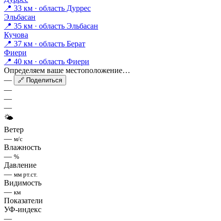
📍 33 км · область Дуррес
Эльбасан
📍 35 км · область Эльбасан
Кучова
📍 37 км · область Берат
Фиери
📍 40 км · область Фиери
Определяем ваше местоположение…
—
🔗 Поделиться
—
—
—
🌤
Ветер
—
м/с
Влажность
—
%
Давление
—
мм рт.ст.
Видимость
—
км
Показатели
УФ-индекс
—