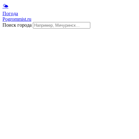
🌤
Погода
Pogrommist.ru
Поиск города