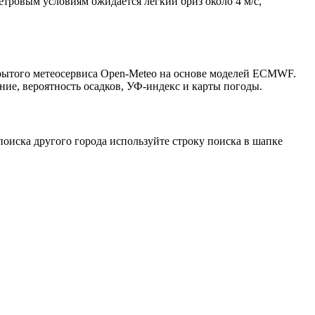
етровым условиям ожидается лёгкий бриз около 4 м/с,
крытого метеосервиса Open-Meteo на основе моделей ECMWF.
ние, вероятность осадков, УФ-индекс и карты погоды.
оиска другого города используйте строку поиска в шапке