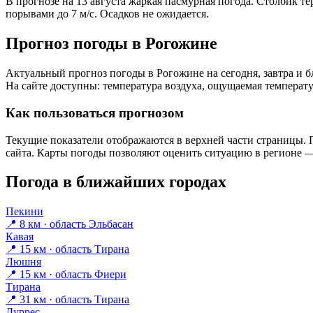
В прогнозе на 13 августа жаркая пасмурная погода. Столбик те
порывами до 7 м/с. Осадков не ожидается.
Прогноз погоды в Рогожине
Актуальный прогноз погоды в Рогожине на сегодня, завтра и
На сайте доступны: температура воздуха, ощущаемая температур
Как пользоваться прогнозом
Текущие показатели отображаются в верхней части страницы. П
сайта. Карты погоды позволяют оценить ситуацию в регионе — 
Погода в ближайших городах
Пекини
📍 8 км · область Эльбасан
Кавая
📍 15 км · область Тирана
Люшня
📍 15 км · область Фиери
Тирана
📍 31 км · область Тирана
Дуррес