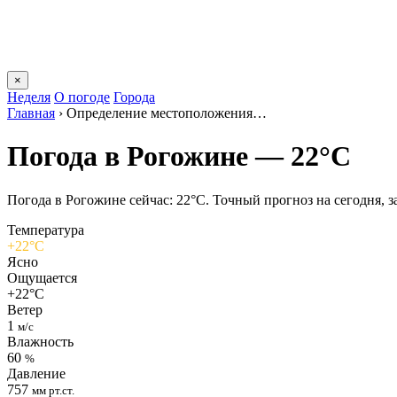
×
Неделя
О погоде
Города
Главная
›
Определение местоположения…
Погода в Рогожине — 22°C
Погода в Рогожине сейчас: 22°C. Точный прогноз на сегодня, за
Температура
+22°C
Ясно
Ощущается
+22°C
Ветер
1
м/с
Влажность
60
%
Давление
757
мм рт.ст.