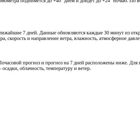
рмометра поднимется до +40° днём и дойдёт до +24° ночью. По в
 ближайшие 7 дней. Данные обновляются каждые 30 минут из от
а, скорость и направление ветра, влажность, атмосферное давле
очасовой прогноз и прогноз на 7 дней расположены ниже. Для п
осадки, облачность, температуру и ветер.