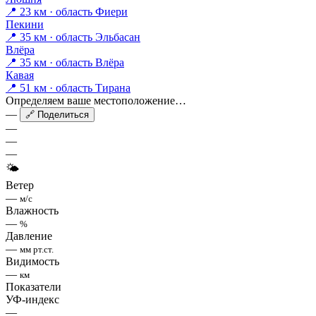
📍 23 км · область Фиери
Пекини
📍 35 км · область Эльбасан
Влёра
📍 35 км · область Влёра
Кавая
📍 51 км · область Тирана
Определяем ваше местоположение…
—
🔗 Поделиться
—
—
—
🌤
Ветер
—
м/с
Влажность
—
%
Давление
—
мм рт.ст.
Видимость
—
км
Показатели
УФ-индекс
—