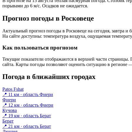
В прогнозе на 15 августа тёплая пасмурная погода. Столбик те
порывами до 6 м/с. Осадков не ожидается.
Прогноз погоды в Росковеце
Актуальный прогноз погоды в Росковеце на сегодня, завтра и
На сайте доступны: температура воздуха, ощущаемая температур
Как пользоваться прогнозом
Текущие показатели отображаются в верхней части страницы. П
сайта. Карты погоды позволяют оценить ситуацию в регионе — 
Погода в ближайших городах
Patos Fshat
📍 11 км · область Фиери
Фиери
📍 12 км · область Фиери
Кучова
📍 19 км · область Берат
Берат
📍 21 км · область Берат
Люшня