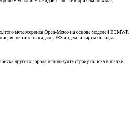
етровым условиям ожидается лёгкий бриз около 4 м/с,
крытого метеосервиса Open-Meteo на основе моделей ECMWF.
ние, вероятность осадков, УФ-индекс и карты погоды.
оиска другого города используйте строку поиска в шапке