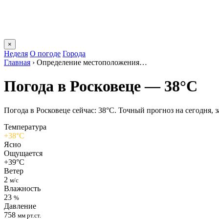
×
Неделя
О погоде
Города
Главная
›
Определение местоположения…
Погода в Росковеце — 38°C
Погода в Росковеце сейчас: 38°C. Точный прогноз на сегодня, з
Температура
+38°C
Ясно
Ощущается
+39°C
Ветер
2
м/с
Влажность
23
%
Давление
758
мм рт.ст.