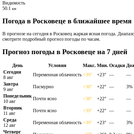
Видимость
50.1
км
Погода в Росковеце в ближайшее время
В прогнозе на сегодня в Росковец жаркая ясная погода. Диапаз
смотрите подробный прогноз погоды по часам.
Прогноз погоды в Росковеце на 7 дней
День
Условия
Макс.
Мин.
Осадки
До
Сегодня
Переменная облачность
+39°
+23°
—
—
8 авг
Завтра
Пасмурно
+38°
+22°
—
3%
9 авг
Понедельник
Почти ясно
+38°
+22°
—
—
10 авг
Вторник
Почти ясно
+39°
+22°
—
—
11 авг
Среда
Переменная облачность
+39°
+23°
—
3%
12 авг
Четверг