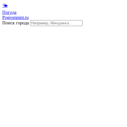
🌤
Погода
Pogrommist.ru
Поиск города