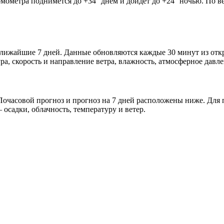
рмометра поднимется до +34° днём и дойдёт до +24° ночью. По в
 ближайшие 7 дней. Данные обновляются каждые 30 минут из от
а, скорость и направление ветра, влажность, атмосферное давле
очасовой прогноз и прогноз на 7 дней расположены ниже. Для п
осадки, облачность, температуру и ветер.