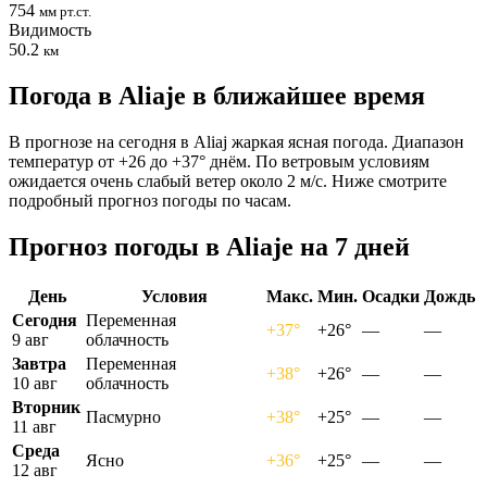
754
мм рт.ст.
Видимость
50.2
км
Погода в Aliajе в ближайшее время
В прогнозе на сегодня в Aliaj жаркая ясная погода. Диапазон
температур от +26 до +37° днём. По ветровым условиям
ожидается очень слабый ветер около 2 м/с. Ниже смотрите
подробный прогноз погоды по часам.
Прогноз погоды в Aliajе на 7 дней
День
Условия
Макс.
Мин.
Осадки
Дождь
Сегодня
Переменная
+37°
+26°
—
—
9 авг
облачность
Завтра
Переменная
+38°
+26°
—
—
10 авг
облачность
Вторник
Пасмурно
+38°
+25°
—
—
11 авг
Среда
Ясно
+36°
+25°
—
—
12 авг