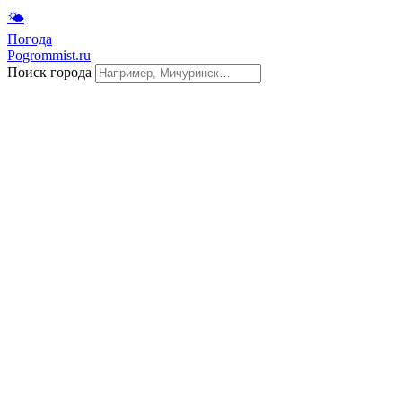
🌤
Погода
Pogrommist.ru
Поиск города