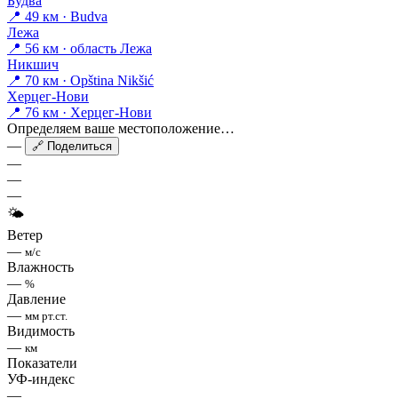
Будва
📍 49 км · Budva
Лежа
📍 56 км · область Лежа
Никшич
📍 70 км · Opština Nikšić
Херцег-Нови
📍 76 км · Херцег-Нови
Определяем ваше местоположение…
—
🔗 Поделиться
—
—
—
🌤
Ветер
—
м/с
Влажность
—
%
Давление
—
мм рт.ст.
Видимость
—
км
Показатели
УФ-индекс
—