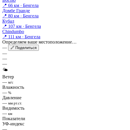
Bocoio
📍 66 км · Бенгела
Домбе Гранде
📍 80 км · Бенгела
Кубал
📍 107 км · Бенгела
Chindumbo
📍 111 км · Бенгела
Определяем ваше местоположение…
—
🔗 Поделиться
—
—
—
🌤
Ветер
—
м/с
Влажность
—
%
Давление
—
мм рт.ст.
Видимость
—
км
Показатели
УФ-индекс
—