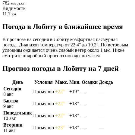
762
мм рт.ст.
Видимость
11.7
км
Погода в Лобиту в ближайшее время
В прогнозе на сегодня в Лобиту комфортная пасмурная
погода. Диапазон температур от 22.4° до 19.2°. По ветровым
условиям ожидается очень слабый ветер около 1 м/с. Ниже
смотрите подробный прогноз погоды по часам.
Прогноз погоды в Лобиту на 7 дней
День
Условия
Макс.
Мин.
Осадки
Дождь
Сегодня
Пасмурно
+22°
+19°
—
—
8 авг
Завтра
Пасмурно
+22°
+18°
—
—
9 авг
Понедельник
Пасмурно
+22°
+18°
—
—
10 авг
Вторник
Пасмурно
+23°
+18°
—
—
11 авг