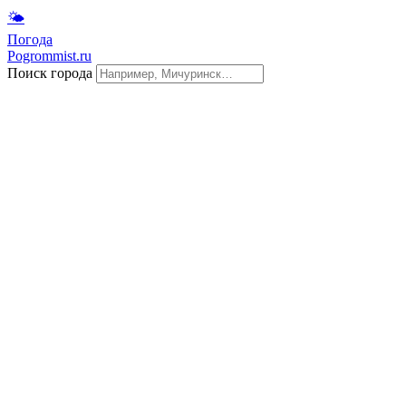
🌤
Погода
Pogrommist.ru
Поиск города