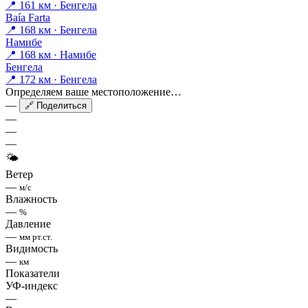
📍 161 км · Бенгела
Baía Farta
📍 168 км · Бенгела
Намибе
📍 168 км · Намибе
Бенгела
📍 172 км · Бенгела
Определяем ваше местоположение…
—
🔗 Поделиться
—
—
—
🌤
Ветер
—
м/с
Влажность
—
%
Давление
—
мм рт.ст.
Видимость
—
км
Показатели
УФ-индекс
—