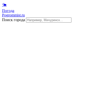
🌤
Погода
Pogrommist.ru
Поиск города