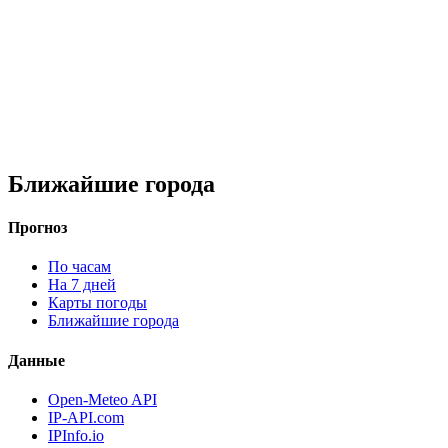
Ближайшие города
Прогноз
По часам
На 7 дней
Карты погоды
Ближайшие города
Данные
Open-Meteo API
IP-API.com
IPInfo.io