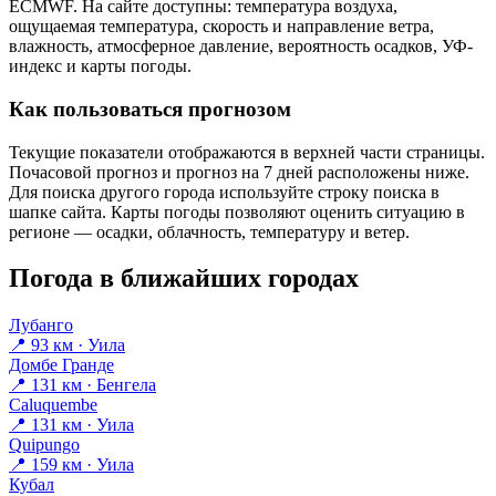
ECMWF. На сайте доступны: температура воздуха,
ощущаемая температура, скорость и направление ветра,
влажность, атмосферное давление, вероятность осадков, УФ-
индекс и карты погоды.
Как пользоваться прогнозом
Текущие показатели отображаются в верхней части страницы.
Почасовой прогноз и прогноз на 7 дней расположены ниже.
Для поиска другого города используйте строку поиска в
шапке сайта. Карты погоды позволяют оценить ситуацию в
регионе — осадки, облачность, температуру и ветер.
Погода в ближайших городах
Лубанго
📍 93 км · Уила
Домбе Гранде
📍 131 км · Бенгела
Caluquembe
📍 131 км · Уила
Quipungo
📍 159 км · Уила
Кубал