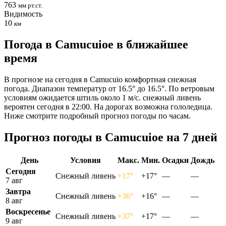
763
мм рт.ст.
Видимость
10
км
Погода в Camucuioе в ближайшее
время
В прогнозе на сегодня в Camucuio комфортная снежная
погода. Диапазон температур от 16.5° до 16.5°. По ветровым
условиям ожидается штиль около 1 м/с. снежный ливень
вероятен сегодня в 22:00. На дорогах возможна гололедица.
Ниже смотрите подробный прогноз погоды по часам.
Прогноз погоды в Camucuioе на 7 дней
День
Условия
Макс.
Мин.
Осадки
Дождь
Сегодня
Снежный ливень
+17°
+17°
—
—
7 авг
Завтра
Снежный ливень
+36°
+16°
—
—
8 авг
Воскресенье
Снежный ливень
+37°
+17°
—
—
9 авг