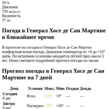
50
%
Давление
750
мм рт.ст.
Видимость
37
км
Погода в Генерал Хосе де Сан Мартине
в ближайшее время
В прогнозе на сегодня в Генерал Хосе де Сан Мартин
комфортная ясная погода. Диапазон температур от +9 до +23°
днём. По ветровым условиям ожидается лёгкий бриз около 5
м/с. Ниже смотрите подробный прогноз погоды по часам.
Прогноз погоды в Генерал Хосе де Сан
Мартине на 7 дней
День
Условия
Макс.
Мин.
Осадки
Дождь
Сегодня
Ясно
+23°
+9°
—
—
8 авг
Завтра
Пасмурно
+19°
+10°
—
—
9 авг