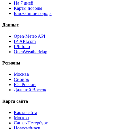
На 7 дней
Карты погоды
Ближайшие города
Данные
Open-Meteo API
IP-API.com
IPInfo.io
OpenWeatherMap
Регионы
Москва
Сибирь
Юг России
Дальний Восток
Карта сайта
Карта сайта
Москва
Санкт-Петербург
Новосибирск