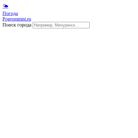
🌤
Погода
Pogrommist.ru
Поиск города