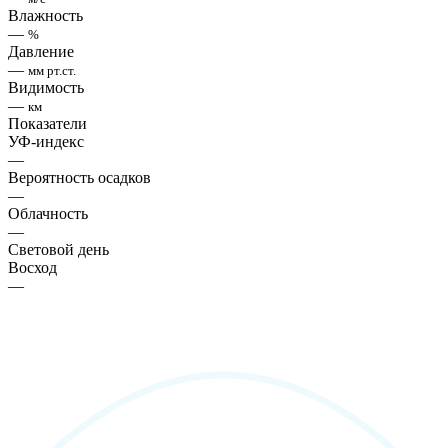
Влажность
—
%
Давление
—
мм рт.ст.
Видимость
—
км
Показатели
УФ-индекс
—
Вероятность осадков
—
Облачность
—
Световой день
Восход
—