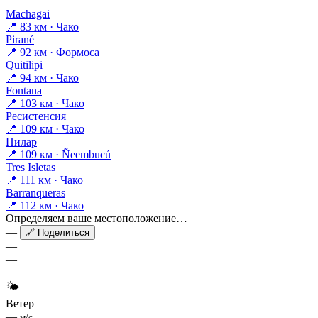
Machagai
📍 83 км · Чако
Pirané
📍 92 км · Формоса
Quitilipi
📍 94 км · Чако
Fontana
📍 103 км · Чако
Ресистенсия
📍 109 км · Чако
Пилар
📍 109 км · Ñeembucú
Tres Isletas
📍 111 км · Чако
Barranqueras
📍 112 км · Чако
Определяем ваше местоположение…
—
🔗 Поделиться
—
—
—
🌤
Ветер
—
м/с