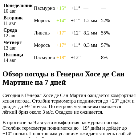
Понедельник
Пасмурно
+15°
+11°
—
—
10 авг
Вторник
Морось
+14°
+11°
1.2 мм
52%
11 авг
Среда
Ливень
+17°
+12°
8.2 мм
55%
12 авг
Четверг
Морось
+17°
+11°
0.3 мм
57%
13 авг
Пятница
Пасмурно
+18°
+12°
—
8%
14 авг
Обзор погоды в Генерал Хосе де Сан
Мартине на 7 дней
Сегодня в Генерал Хосе де Сан Мартин ожидается комфортная
ясная погода. Столбик термометра поднимется до +23° днём и
дойдёт до +9° ночью. По ветровым условиям ожидается
лёгкий бриз около 3 м/с. Осадков не ожидается.
В прогнозе на 9 августа комфортная пасмурная погода.
Столбик термометра поднимется до +19° днём и дойдёт до
+10° ночью. По ветровым условиям ожидается очень слабый