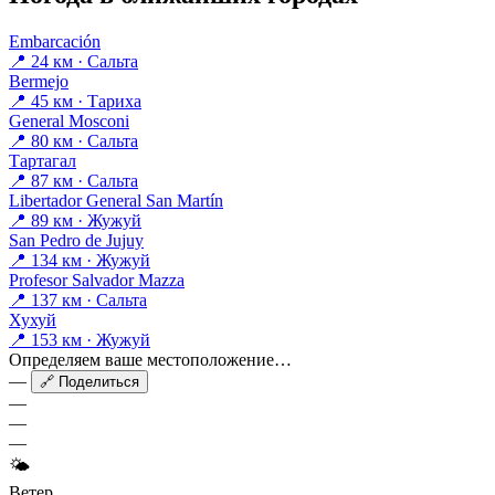
Embarcación
📍 24 км · Сальта
Bermejo
📍 45 км · Тариха
General Mosconi
📍 80 км · Сальта
Тартагал
📍 87 км · Сальта
Libertador General San Martín
📍 89 км · Жужуй
San Pedro de Jujuy
📍 134 км · Жужуй
Profesor Salvador Mazza
📍 137 км · Сальта
Хухуй
📍 153 км · Жужуй
Определяем ваше местоположение…
—
🔗 Поделиться
—
—
—
🌤
Ветер