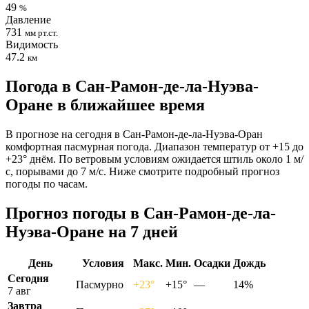
49
%
Давление
731
мм рт.ст.
Видимость
47.2
км
Погода в Сан-Рамон-де-ла-Нуэва-
Оране в ближайшее время
В прогнозе на сегодня в Сан-Рамон-де-ла-Нуэва-Оран
комфортная пасмурная погода. Диапазон температур от +15 до
+23° днём. По ветровым условиям ожидается штиль около 1 м/
с, порывами до 7 м/с. Ниже смотрите подробный прогноз
погоды по часам.
Прогноз погоды в Сан-Рамон-де-ла-
Нуэва-Оране на 7 дней
День
Условия
Макс.
Мин.
Осадки
Дождь
Сегодня
Пасмурно
+23°
+15°
—
14%
7 авг
Завтра