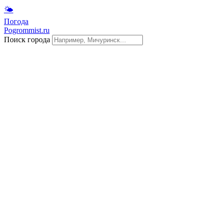
🌤
Погода
Pogrommist.ru
Поиск города