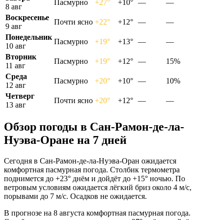
Пасмурно
+27°
+10°
—
—
8 авг
Воскресенье
Почти ясно
+22°
+12°
—
—
9 авг
Понедельник
Пасмурно
+19°
+13°
—
—
10 авг
Вторник
Пасмурно
+19°
+12°
—
15%
11 авг
Среда
Пасмурно
+20°
+10°
—
10%
12 авг
Четверг
Почти ясно
+20°
+12°
—
—
13 авг
Обзор погоды в Сан-Рамон-де-ла-
Нуэва-Оране на 7 дней
Сегодня в Сан-Рамон-де-ла-Нуэва-Оран ожидается
комфортная пасмурная погода. Столбик термометра
поднимется до +23° днём и дойдёт до +15° ночью. По
ветровым условиям ожидается лёгкий бриз около 4 м/с,
порывами до 7 м/с. Осадков не ожидается.
В прогнозе на 8 августа комфортная пасмурная погода.