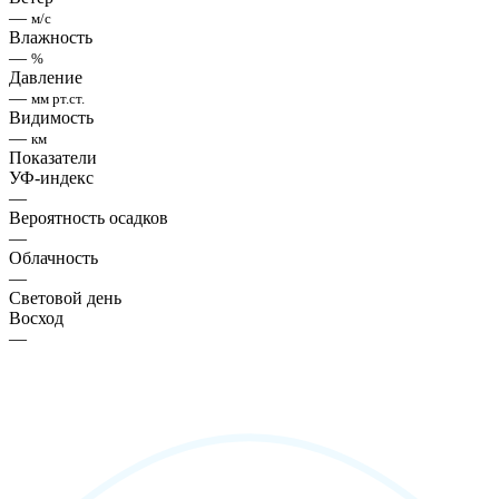
—
м/с
Влажность
—
%
Давление
—
мм рт.ст.
Видимость
—
км
Показатели
УФ-индекс
—
Вероятность осадков
—
Облачность
—
Световой день
Восход
—