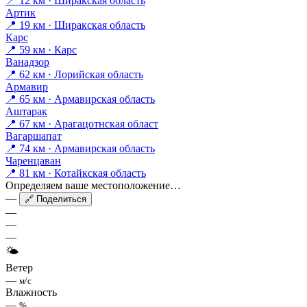
📍 12 км · Ширакская область
Артик
📍 19 км · Ширакская область
Карс
📍 59 км · Карс
Ванадзор
📍 62 км · Лорийская область
Армавир
📍 65 км · Армавирская область
Аштарак
📍 67 км · Арагацотнская област
Вагаршапат
📍 74 км · Армавирская область
Чаренцаван
📍 81 км · Котайкская область
Определяем ваше местоположение…
—
🔗 Поделиться
—
—
—
🌤
Ветер
—
м/с
Влажность
—
%