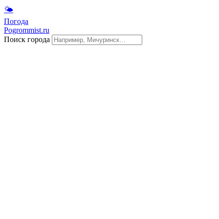
🌤
Погода
Pogrommist.ru
Поиск города