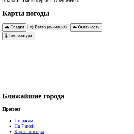
открытого метеосервиса Open-Meteo.
Карты погоды
🌧 Осадки
💨 Ветер (анимация)
☁️ Облачность
🌡 Температура
Ближайшие города
Прогноз
По часам
На 7 дней
Карты погоды