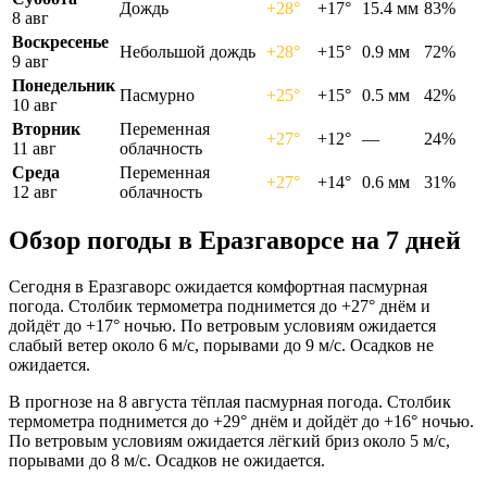
Дождь
+28°
+17°
15.4 мм
83%
8 авг
Воскресенье
Небольшой дождь
+28°
+15°
0.9 мм
72%
9 авг
Понедельник
Пасмурно
+25°
+15°
0.5 мм
42%
10 авг
Вторник
Переменная
+27°
+12°
—
24%
11 авг
облачность
Среда
Переменная
+27°
+14°
0.6 мм
31%
12 авг
облачность
Обзор погоды в Еразгаворсе на 7 дней
Сегодня в Еразгаворс ожидается комфортная пасмурная
погода. Столбик термометра поднимется до +27° днём и
дойдёт до +17° ночью. По ветровым условиям ожидается
слабый ветер около 6 м/с, порывами до 9 м/с. Осадков не
ожидается.
В прогнозе на 8 августа тёплая пасмурная погода. Столбик
термометра поднимется до +29° днём и дойдёт до +16° ночью.
По ветровым условиям ожидается лёгкий бриз около 5 м/с,
порывами до 8 м/с. Осадков не ожидается.