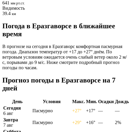
641
мм рт.ст.
Видимость
39.4
км
Погода в Еразгаворсе в ближайшее
время
В прогнозе на сегодня в Еразгаворс комфортная пасмурная
погода. Диапазон температур от +17 до +27° днём. По
ветровым условиям ожидается очень слабый ветер около 2 м/
с, порывами до 9 м/с. Ниже смотрите подробный прогноз
погоды по часам.
Прогноз погоды в Еразгаворсе на 7
дней
День
Условия
Макс.
Мин.
Осадки
Дождь
Сегодня
Пасмурно
+27°
+17°
—
—
6 авг
Завтра
Пасмурно
+29°
+16°
—
2%
7 авг
Суббота