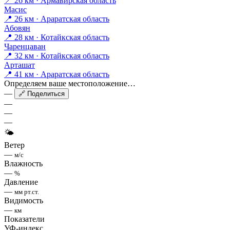
📍 26 км · Армавирская область
Масис
📍 26 км · Араратская область
Абовян
📍 28 км · Котайкская область
Чаренцаван
📍 32 км · Котайкская область
Арташат
📍 41 км · Араратская область
Определяем ваше местоположение…
—
🔗 Поделиться
—
—
—
🌤
Ветер
—
м/с
Влажность
—
%
Давление
—
мм рт.ст.
Видимость
—
км
Показатели
УФ-индекс