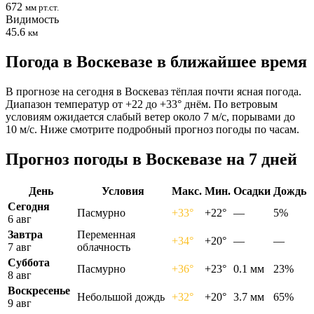
672
мм рт.ст.
Видимость
45.6
км
Погода в Воскевазе в ближайшее время
В прогнозе на сегодня в Воскеваз тёплая почти ясная погода.
Диапазон температур от +22 до +33° днём. По ветровым
условиям ожидается слабый ветер около 7 м/с, порывами до
10 м/с. Ниже смотрите подробный прогноз погоды по часам.
Прогноз погоды в Воскевазе на 7 дней
День
Условия
Макс.
Мин.
Осадки
Дождь
Сегодня
Пасмурно
+33°
+22°
—
5%
6 авг
Завтра
Переменная
+34°
+20°
—
—
7 авг
облачность
Суббота
Пасмурно
+36°
+23°
0.1 мм
23%
8 авг
Воскресенье
Небольшой дождь
+32°
+20°
3.7 мм
65%
9 авг