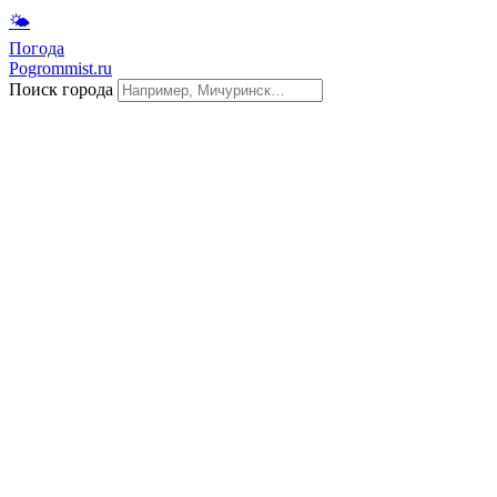
🌤
Погода
Pogrommist.ru
Поиск города