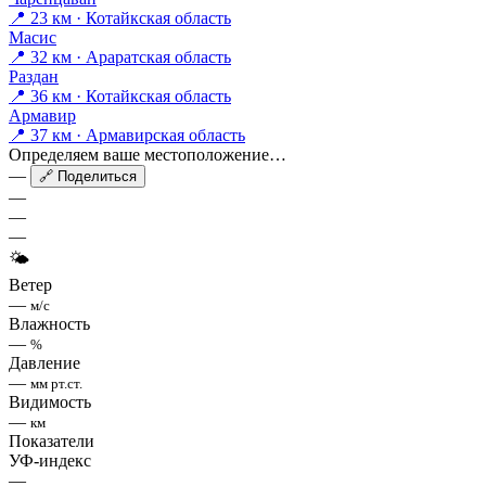
📍 23 км · Котайкская область
Масис
📍 32 км · Араратская область
Раздан
📍 36 км · Котайкская область
Армавир
📍 37 км · Армавирская область
Определяем ваше местоположение…
—
🔗 Поделиться
—
—
—
🌤
Ветер
—
м/с
Влажность
—
%
Давление
—
мм рт.ст.
Видимость
—
км
Показатели
УФ-индекс
—