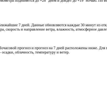
рмометра поднимется до +28° днём и дойдёт до +19° ночью. По в
и ближайшие 7 дней. Данные обновляются каждые 30 минут из о
а, скорость и направление ветра, влажность, атмосферное давле
очасовой прогноз и прогноз на 7 дней расположены ниже. Для п
осадки, облачность, температуру и ветер.