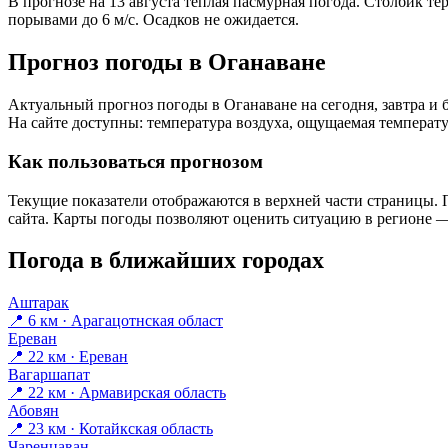
В прогнозе на 13 августа тёплая пасмурная погода. Столбик те
порывами до 6 м/с. Осадков не ожидается.
Прогноз погоды в Оганаване
Актуальный прогноз погоды в Оганаване на сегодня, завтра 
На сайте доступны: температура воздуха, ощущаемая температур
Как пользоваться прогнозом
Текущие показатели отображаются в верхней части страницы. П
сайта. Карты погоды позволяют оценить ситуацию в регионе — 
Погода в ближайших городах
Аштарак
📍 6 км · Арагацотнская област
Ереван
📍 22 км · Ереван
Вагаршапат
📍 22 км · Армавирская область
Абовян
📍 23 км · Котайкская область
Чаренцаван