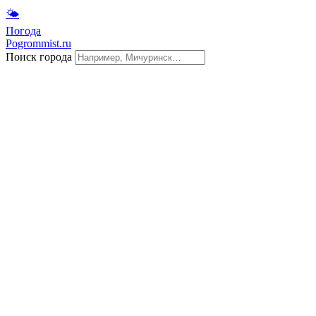
🌤
Погода
Pogrommist.ru
Поиск города