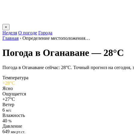
×
Неделя
О погоде
Города
Главная
›
Определение местоположения…
Погода в Оганаване — 28°C
Погода в Оганаване сейчас: 28°C. Точный прогноз на сегодня, з
Температура
+28°C
Ясно
Ощущается
+27°C
Ветер
6
м/с
Влажность
40
%
Давление
649
мм рт.ст.