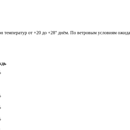
зон температур от +20 до +28° днём. По ветровым условиям ожид
ждь
%
%
%
%