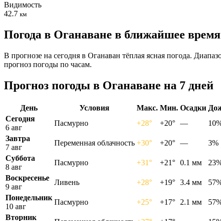
Видимость
42.7
км
Погода в Оганаване в ближайшее время
В прогнозе на сегодня в Оганаван тёплая ясная погода. Диапа
прогноз погоды по часам.
Прогноз погоды в Оганаване на 7 дней
День
Условия
Макс.
Мин.
Осадки
До
Сегодня
Пасмурно
+28°
+20°
—
10
6 авг
Завтра
Переменная облачность
+30°
+20°
—
3%
7 авг
Суббота
Пасмурно
+31°
+21°
0.1 мм
23
8 авг
Воскресенье
Ливень
+28°
+19°
3.4 мм
57
9 авг
Понедельник
Пасмурно
+25°
+17°
2.1 мм
57
10 авг
Вторник