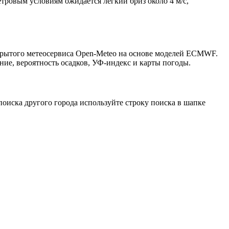
етровым условиям ожидается лёгкий бриз около 4 м/с,
ткрытого метеосервиса Open-Meteo на основе моделей ECMWF.
ние, вероятность осадков, УФ-индекс и карты погоды.
оиска другого города используйте строку поиска в шапке