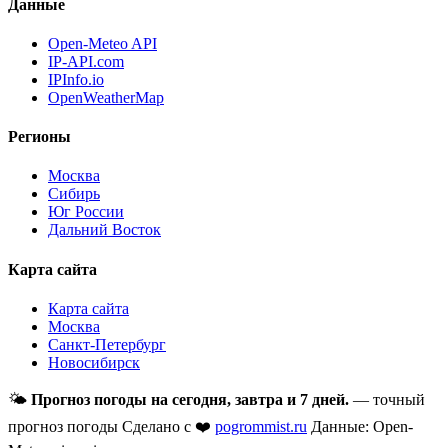
Данные
Open-Meteo API
IP-API.com
IPInfo.io
OpenWeatherMap
Регионы
Москва
Сибирь
Юг России
Дальний Восток
Карта сайта
Карта сайта
Москва
Санкт-Петербург
Новосибирск
🌤
Прогноз погоды на сегодня, завтра и 7 дней.
— точный
прогноз погоды
Сделано с ❤️
pogrommist.ru
Данные: Open-