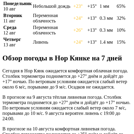
Понедельник
Небольшой дождь
+23°
+15°
1 мм
65%
10 авг
Вторник
Переменная
+24°
+13°
0.3 мм
32%
11 авг
облачность
Среда
Переменная
+26°
+13°
0.3 мм
10%
12 авг
облачность
Четверг
Ливень
+24°
+13°
1.4 мм
15%
13 авг
Обзор погоды в Нор Кянке на 7 дней
Сегодня в Нор Кянк ожидается комфортная облачная погода.
Столбик термометра поднимется до +27° днём и дойдёт до
+17° ночью. По ветровым условиям ожидается слабый ветер
около 6 м/с, порывами до 9 м/с. Осадков не ожидается.
В прогнозе на 9 августа тёплая ливневая погода. Столбик
термометра поднимется до +27° днём и дойдёт до +17° ночью.
По ветровым условиям ожидается слабый ветер около 7 м/с,
порывами до 10 м/с. 9 августа вероятен ливень с 19:00 до
24:00.
В прогнозе на 10 августа комфортная ливневая погода.