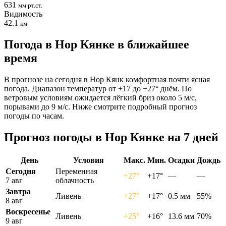
631
мм рт.ст.
Видимость
42.1
км
Погода в Нор Кянке в ближайшее
время
В прогнозе на сегодня в Нор Кянк комфортная почти ясная
погода. Диапазон температур от +17 до +27° днём. По
ветровым условиям ожидается лёгкий бриз около 5 м/с,
порывами до 9 м/с. Ниже смотрите подробный прогноз
погоды по часам.
Прогноз погоды в Нор Кянке на 7 дней
День
Условия
Макс.
Мин.
Осадки
Дождь
Сегодня
Переменная
+27°
+17°
—
—
7 авг
облачность
Завтра
Ливень
+27°
+17°
0.5 мм
55%
8 авг
Воскресенье
Ливень
+25°
+16°
13.6 мм
70%
9 авг