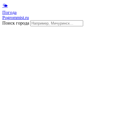
🌤
Погода
Pogrommist.ru
Поиск города