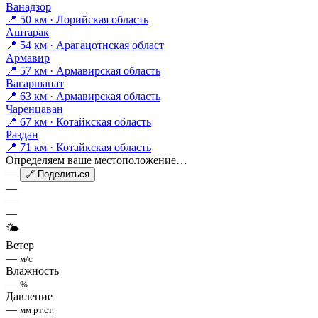
Ванадзор
📍 50 км · Лорийская область
Аштарак
📍 54 км · Арагацотнская област
Армавир
📍 57 км · Армавирская область
Вагаршапат
📍 63 км · Армавирская область
Чаренцаван
📍 67 км · Котайкская область
Раздан
📍 71 км · Котайкская область
Определяем ваше местоположение…
—
🔗 Поделиться
—
—
—
🌤
Ветер
—
м/с
Влажность
—
%
Давление
—
мм рт.ст.