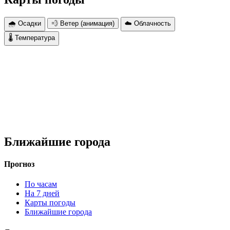
🌧 Осадки
💨 Ветер (анимация)
☁️ Облачность
🌡 Температура
Ближайшие города
Прогноз
По часам
На 7 дней
Карты погоды
Ближайшие города