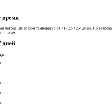
е время
ная погода. Диапазон температур от +17 до +25° днём. По ветров
по часам.
7 дней
ждь
%
%
%
%