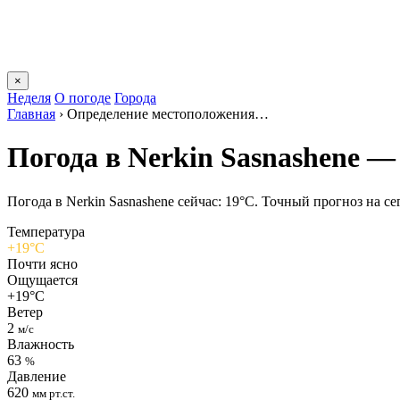
×
Неделя
О погоде
Города
Главная
›
Определение местоположения…
Погода в Nerkin Sasnashenе —
Погода в Nerkin Sasnashenе сейчас: 19°C. Точный прогноз на сег
Температура
+19°C
Почти ясно
Ощущается
+19°C
Ветер
2
м/с
Влажность
63
%
Давление
620
мм рт.ст.