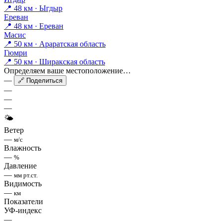
📍 48 км · Ыгдыр
Ереван
📍 48 км · Ереван
Масис
📍 50 км · Араратская область
Гюмри
📍 50 км · Ширакская область
Определяем ваше местоположение…
—
🔗 Поделиться
—
—
—
🌤
Ветер
—
м/с
Влажность
—
%
Давление
—
мм рт.ст.
Видимость
—
км
Показатели
УФ-индекс
—