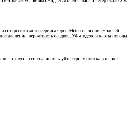
По ветровым условиям ожидается очень слабый ветер около 2 м/
 из открытого метеосервиса Open-Meteo на основе моделей
ное давление, вероятность осадков, УФ-индекс и карты погоды.
оиска другого города используйте строку поиска в шапке