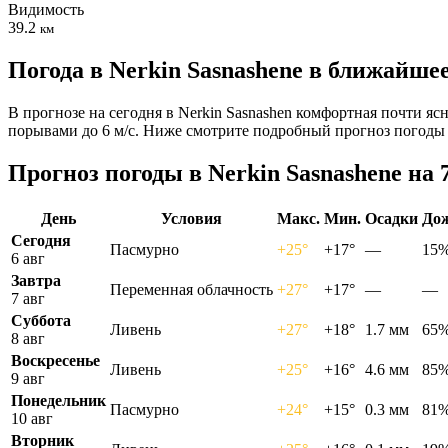
Видимость
39.2
км
Погода в Nerkin Sasnashenе в ближайше
В прогнозе на сегодня в Nerkin Sasnashen комфортная почти яс
порывами до 6 м/с. Ниже смотрите подробный прогноз погоды 
Прогноз погоды в Nerkin Sasnashenе на 
День
Условия
Макс.
Мин.
Осадки
До
Сегодня
Пасмурно
+25°
+17°
—
15
6 авг
Завтра
Переменная облачность
+27°
+17°
—
—
7 авг
Суббота
Ливень
+27°
+18°
1.7 мм
65
8 авг
Воскресенье
Ливень
+25°
+16°
4.6 мм
85
9 авг
Понедельник
Пасмурно
+24°
+15°
0.3 мм
81
10 авг
Вторник