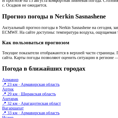
В прогнозе на 13 августа комфортная ливневая погода. Столби
с. Осадков не ожидается.
Прогноз погоды в Nerkin Sasnashenе
Актуальный прогноз погоды в Nerkin Sasnashenе на сегодня, з
ECMWF. На сайте доступны: температура воздуха, ощущаемая те
Как пользоваться прогнозом
Текущие показатели отображаются в верхней части страницы. П
сайта. Карты погоды позволяют оценить ситуацию в регионе — 
Погода в ближайших городах
Армавир
📍 23 км · Армавирская область
Артик
📍 29 км · Ширакская область
Аштарак
📍 32 км · Арагацотнская област
Вагаршапат
📍 33 км · Армавирская область
Игдир