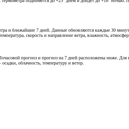
к термометра поднимется до +25° днём и дойдёт до +16° ночью. 
автра и ближайшие 7 дней. Данные обновляются каждые 30 минут
мпература, скорость и направление ветра, влажность, атмосфер
очасовой прогноз и прогноз на 7 дней расположены ниже. Для п
осадки, облачность, температуру и ветер.