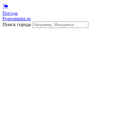
🌤
Погода
Pogrommist.ru
Поиск города