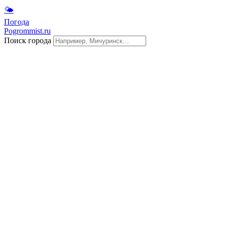
🌤
Погода
Pogrommist.ru
Поиск города