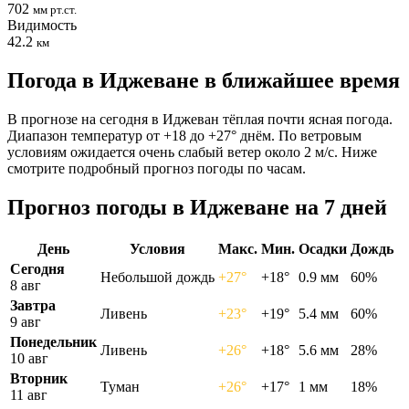
702
мм рт.ст.
Видимость
42.2
км
Погода в Иджеване в ближайшее время
В прогнозе на сегодня в Иджеван тёплая почти ясная погода.
Диапазон температур от +18 до +27° днём. По ветровым
условиям ожидается очень слабый ветер около 2 м/с. Ниже
смотрите подробный прогноз погоды по часам.
Прогноз погоды в Иджеване на 7 дней
День
Условия
Макс.
Мин.
Осадки
Дождь
Сегодня
Небольшой дождь
+27°
+18°
0.9 мм
60%
8 авг
Завтра
Ливень
+23°
+19°
5.4 мм
60%
9 авг
Понедельник
Ливень
+26°
+18°
5.6 мм
28%
10 авг
Вторник
Туман
+26°
+17°
1 мм
18%
11 авг