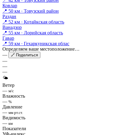
📍 42 км · Товузский район
Ковлар
📍 50 км · Товузский район
Раздан
📍 52 км · Котайкская область
Ванадзор
📍 55 км · Лорийская область
Гавар
📍 59 км · Гехаркуникская облас
Определяем ваше местоположение…
—
🔗 Поделиться
—
—
—
🌤
Ветер
—
м/с
Влажность
—
%
Давление
—
мм рт.ст.
Видимость
—
км
Показатели
УФ-индекс