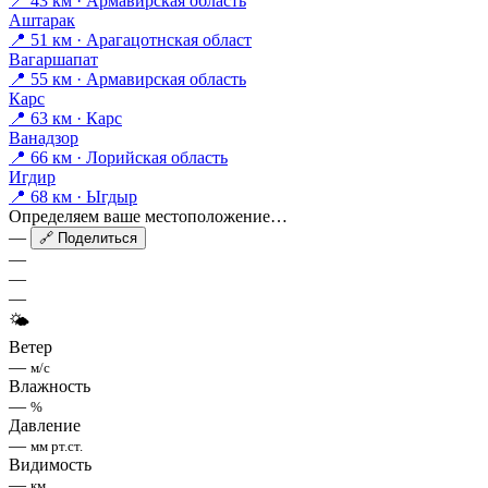
📍 43 км · Армавирская область
Аштарак
📍 51 км · Арагацотнская област
Вагаршапат
📍 55 км · Армавирская область
Карс
📍 63 км · Карс
Ванадзор
📍 66 км · Лорийская область
Игдир
📍 68 км · Ыгдыр
Определяем ваше местоположение…
—
🔗 Поделиться
—
—
—
🌤
Ветер
—
м/с
Влажность
—
%
Давление
—
мм рт.ст.
Видимость
—
км