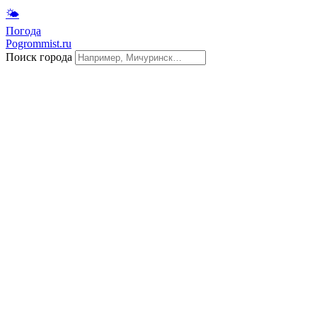
🌤
Погода
Pogrommist.ru
Поиск города