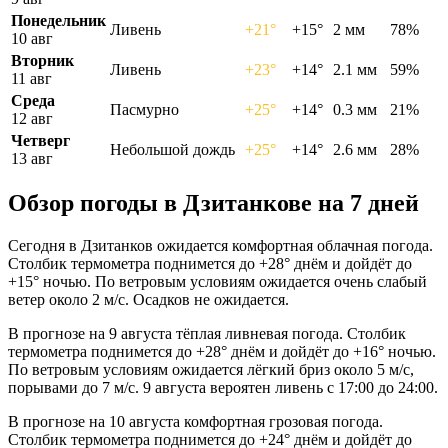
Понедельник
Ливень
+21°
+15°
2 мм
78%
10 авг
Вторник
Ливень
+23°
+14°
2.1 мм
59%
11 авг
Среда
Пасмурно
+25°
+14°
0.3 мм
21%
12 авг
Четверг
Небольшой дождь
+25°
+14°
2.6 мм
28%
13 авг
Обзор погоды в Дзитанкове на 7 дней
Сегодня в Дзитанков ожидается комфортная облачная погода.
Столбик термометра поднимется до +28° днём и дойдёт до
+15° ночью. По ветровым условиям ожидается очень слабый
ветер около 2 м/с. Осадков не ожидается.
В прогнозе на 9 августа тёплая ливневая погода. Столбик
термометра поднимется до +28° днём и дойдёт до +16° ночью.
По ветровым условиям ожидается лёгкий бриз около 5 м/с,
порывами до 7 м/с. 9 августа вероятен ливень с 17:00 до 24:00.
В прогнозе на 10 августа комфортная грозовая погода.
Столбик термометра поднимется до +24° днём и дойдёт до