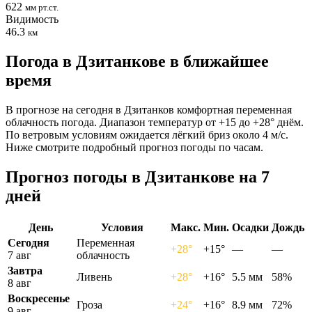
622
мм рт.ст.
Видимость
46.3
км
Погода в Дзитанкове в ближайшее
время
В прогнозе на сегодня в Дзитанков комфортная переменная
облачность погода. Диапазон температур от +15 до +28° днём.
По ветровым условиям ожидается лёгкий бриз около 4 м/с.
Ниже смотрите подробный прогноз погоды по часам.
Прогноз погоды в Дзитанкове на 7
дней
День
Условия
Макс.
Мин.
Осадки
Дождь
Сегодня
Переменная
+28°
+15°
—
—
7 авг
облачность
Завтра
Ливень
+28°
+16°
5.5 мм
58%
8 авг
Воскресенье
Гроза
+24°
+16°
8.9 мм
72%
9 авг