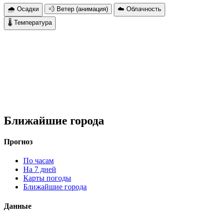
🌧 Осадки
💨 Ветер (анимация)
☁️ Облачность
🌡 Температура
Ближайшие города
Прогноз
По часам
На 7 дней
Карты погоды
Ближайшие города
Данные