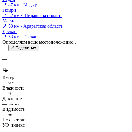
📍 47 км · Ыгдыр
Гюмри
📍 52 км · Ширакская область
Масис
📍 53 км · Араратская область
Ереван
📍 53 км · Ереван
Определяем ваше местоположение…
—
🔗 Поделиться
—
—
—
🌤
Ветер
—
м/с
Влажность
—
%
Давление
—
мм рт.ст.
Видимость
—
км
Показатели
УФ-индекс
—