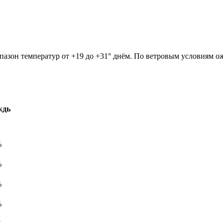
пазон температур от +19 до +31° днём. По ветровым условиям ожи
ждь
%
%
%
%