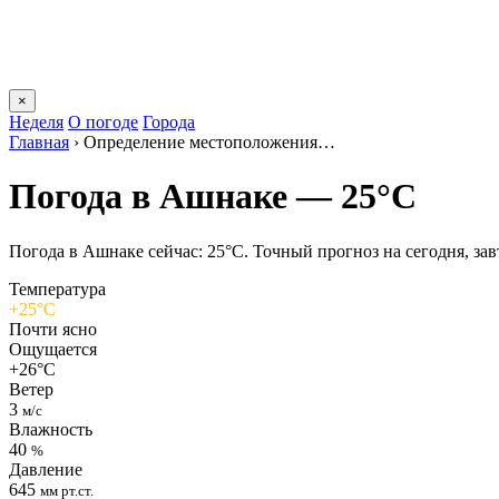
×
Неделя
О погоде
Города
Главная
›
Определение местоположения…
Погода в Ашнаке — 25°C
Погода в Ашнаке сейчас: 25°C. Точный прогноз на сегодня, завт
Температура
+25°C
Почти ясно
Ощущается
+26°C
Ветер
3
м/с
Влажность
40
%
Давление
645
мм рт.ст.