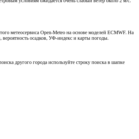
етровым условиям ожидается очень слабый ветер около 2 м/с.
ытого метеосервиса Open-Meteo на основе моделей ECMWF. На
, вероятность осадков, УФ-индекс и карты погоды.
оиска другого города используйте строку поиска в шапке