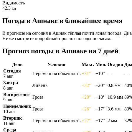
Видимость
42.3
км
Погода в Ашнаке в ближайшее время
В прогнозе на сегодня в Ашнак тёплая почти ясная погода. Диа
Ниже смотрите подробный прогноз погоды по часам.
Прогноз погоды в Ашнаке на 7 дней
День
Условия
Макс.
Мин.
Осадки
До
Сегодня
Переменная облачность
+31°
+19°
—
—
7 авг
Завтра
Ливень
+32°
+20°
0.8 мм
40
8 авг
Воскресенье
Гроза
+28°
+18°
10.9 мм
89
9 авг
Понедельник
Гроза
+26°
+17°
3.6 мм
83
10 авг
Вторник
Переменная облачность
+27°
+17°
2 мм
32
11 авг
Среда