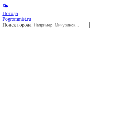
🌤
Погода
Pogrommist.ru
Поиск города