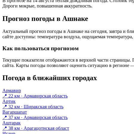
В прогнозе на 14 августа тёплая дождливая погода. Столбик те
Дороги мокрые, повышенная аккуратность.
Прогноз погоды в Ашнаке
Актуальный прогноз погоды в Ашнаке на сегодня, завтра и б
сайте доступны: температура воздуха, ощущаемая температура, 
Как пользоваться прогнозом
Текущие показатели отображаются в верхней части страницы. П
сайта. Карты погоды позволяют оценить ситуацию в регионе — 
Погода в ближайших городах
Армавир
📍 22 км · Армавирская область
Артик
📍 32 км · Ширакская область
Вагаршапат
📍 37 км · Армавирская область
Аштарак
📍 38 км · Арагацотнская област
Игдир