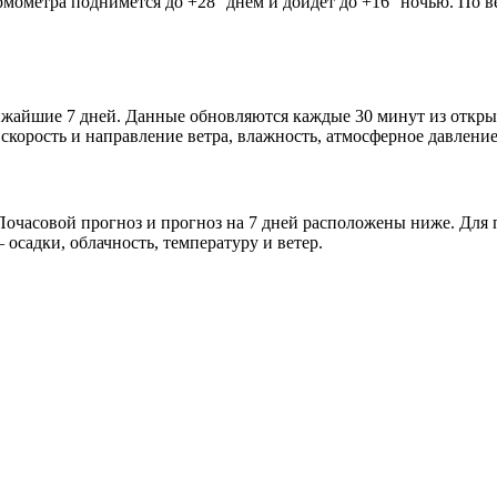
рмометра поднимется до +28° днём и дойдёт до +16° ночью. По в
лижайшие 7 дней. Данные обновляются каждые 30 минут из откр
скорость и направление ветра, влажность, атмосферное давление
очасовой прогноз и прогноз на 7 дней расположены ниже. Для п
осадки, облачность, температуру и ветер.