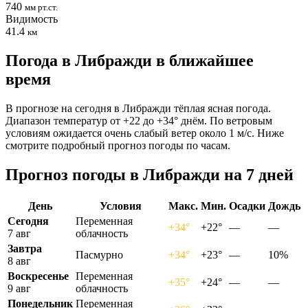
740
мм рт.ст.
Видимость
41.4
км
Погода в Либражди в ближайшее
время
В прогнозе на сегодня в Либражди тёплая ясная погода.
Диапазон температур от +22 до +34° днём. По ветровым
условиям ожидается очень слабый ветер около 1 м/с. Ниже
смотрите подробный прогноз погоды по часам.
Прогноз погоды в Либражди на 7 дней
День
Условия
Макс.
Мин.
Осадки
Дождь
Сегодня
Переменная
+34°
+22°
—
—
7 авг
облачность
Завтра
Пасмурно
+34°
+23°
—
10%
8 авг
Воскресенье
Переменная
+35°
+24°
—
—
9 авг
облачность
Понедельник
Переменная