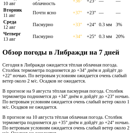
+36°
+23°
—
—
10 авг
облачность
Вторник
Почти ясно
+37°
+23°
—
—
11 авг
Среда
Пасмурно
+33°
+24°
0.3 мм
3%
12 авг
Четверг
Пасмурно
+34°
+25°
0.3 мм
20%
13 авг
Обзор погоды в Либражди на 7 дней
Сегодня в Либражди ожидается тёплая облачная погода.
Столбик термометра поднимется до +34° днём и дойдёт до
+22° ночью. По ветровым условиям ожидается очень слабый
ветер около 2 м/с. Осадков не ожидается.
В прогнозе на 9 августа тёплая пасмурная погода. Столбик
термометра поднимется до +34° днём и дойдёт до +23° ночью.
По ветровым условиям ожидается очень слабый ветер около 1
м/с. Осадков не ожидается.
В прогнозе на 10 августа тёплая облачная погода. Столбик
термометра поднимется до +35° днём и дойдёт до +24° ночью.
По ветровым условиям ожидается очень слабый ветер около 2