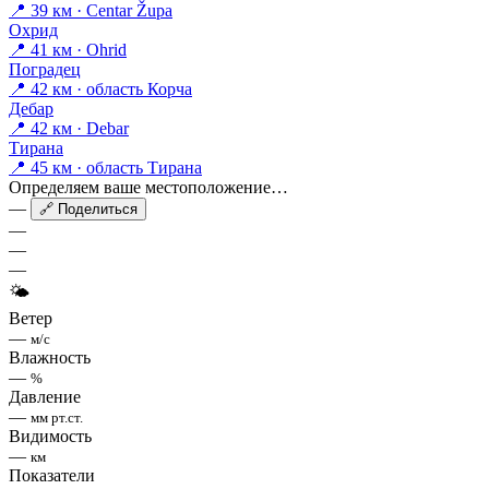
📍 39 км · Centar Župa
Охрид
📍 41 км · Ohrid
Поградец
📍 42 км · область Корча
Дебар
📍 42 км · Debar
Тирана
📍 45 км · область Тирана
Определяем ваше местоположение…
—
🔗 Поделиться
—
—
—
🌤
Ветер
—
м/с
Влажность
—
%
Давление
—
мм рт.ст.
Видимость
—
км
Показатели