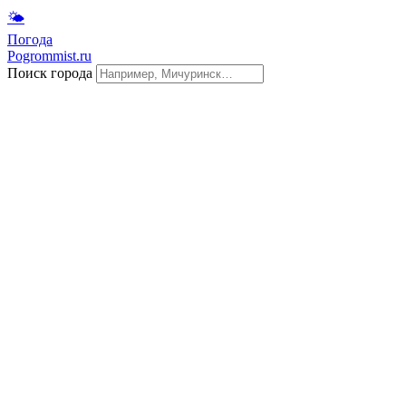
🌤
Погода
Pogrommist.ru
Поиск города