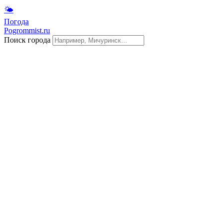
🌤
Погода
Pogrommist.ru
Поиск города