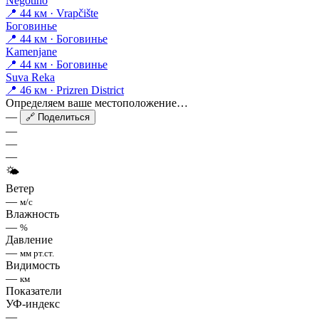
Negotino
📍 44 км · Vrapčište
Боговинье
📍 44 км · Боговинье
Kamenjane
📍 44 км · Боговинье
Suva Reka
📍 46 км · Prizren District
Определяем ваше местоположение…
—
🔗 Поделиться
—
—
—
🌤
Ветер
—
м/с
Влажность
—
%
Давление
—
мм рт.ст.
Видимость
—
км
Показатели
УФ-индекс
—