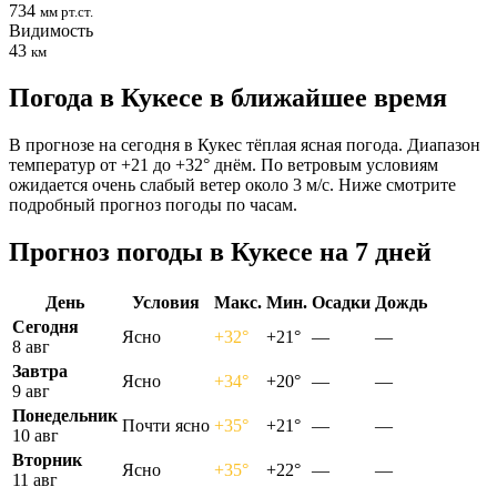
734
мм рт.ст.
Видимость
43
км
Погода в Кукесе в ближайшее время
В прогнозе на сегодня в Кукес тёплая ясная погода. Диапазон
температур от +21 до +32° днём. По ветровым условиям
ожидается очень слабый ветер около 3 м/с. Ниже смотрите
подробный прогноз погоды по часам.
Прогноз погоды в Кукесе на 7 дней
День
Условия
Макс.
Мин.
Осадки
Дождь
Сегодня
Ясно
+32°
+21°
—
—
8 авг
Завтра
Ясно
+34°
+20°
—
—
9 авг
Понедельник
Почти ясно
+35°
+21°
—
—
10 авг
Вторник
Ясно
+35°
+22°
—
—
11 авг