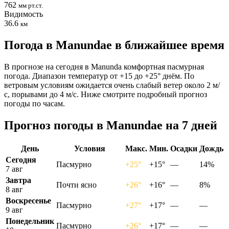
762
мм рт.ст.
Видимость
36.6
км
Погода в Manundaе в ближайшее время
В прогнозе на сегодня в Manunda комфортная пасмурная
погода. Диапазон температур от +15 до +25° днём. По
ветровым условиям ожидается очень слабый ветер около 2 м/
с, порывами до 4 м/с. Ниже смотрите подробный прогноз
погоды по часам.
Прогноз погоды в Manundaе на 7 дней
День
Условия
Макс.
Мин.
Осадки
Дождь
Сегодня
Пасмурно
+25°
+15°
—
14%
7 авг
Завтра
Почти ясно
+26°
+16°
—
8%
8 авг
Воскресенье
Пасмурно
+27°
+17°
—
—
9 авг
Понедельник
Пасмурно
+26°
+17°
—
—