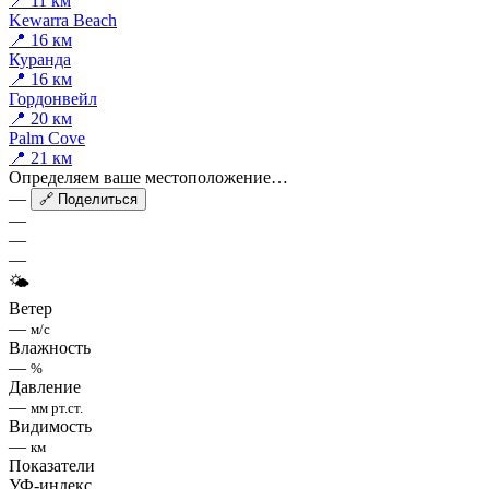
📍 11 км
Kewarra Beach
📍 16 км
Куранда
📍 16 км
Гордонвейл
📍 20 км
Palm Cove
📍 21 км
Определяем ваше местоположение…
—
🔗 Поделиться
—
—
—
🌤
Ветер
—
м/с
Влажность
—
%
Давление
—
мм рт.ст.
Видимость
—
км
Показатели
УФ-индекс