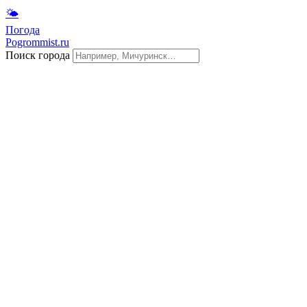
🌤
Погода
Pogrommist.ru
Поиск города