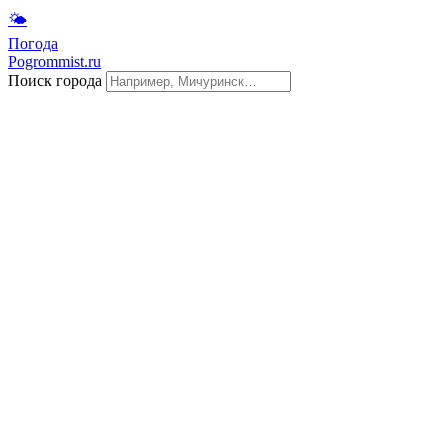
🌤
Погода
Pogrommist.ru
Поиск города