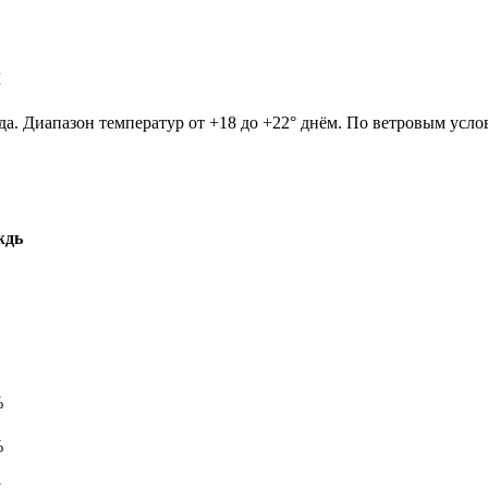
я
да. Диапазон температур от +18 до +22° днём. По ветровым усло
ждь
%
%