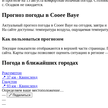
В прогнозе на 13 августа комфортная облачная погода. Столби
с. Осадков не ожидается.
Прогноз погоды в Cooee Bayе
Актуальный прогноз погоды в Cooee Bayе на сегодня, завтра 
На сайте доступны: температура воздуха, ощущаемая температур
Как пользоваться прогнозом
Текущие показатели отображаются в верхней части страницы. П
сайта. Карты погоды позволяют оценить ситуацию в регионе — 
Погода в ближайших городах
Рокгемптон
📍 37 км · Квинсленд
Гладстон
📍 93 км · Квинсленд
Определяем ваше местоположение…
—
🔗 Поделиться
—
—