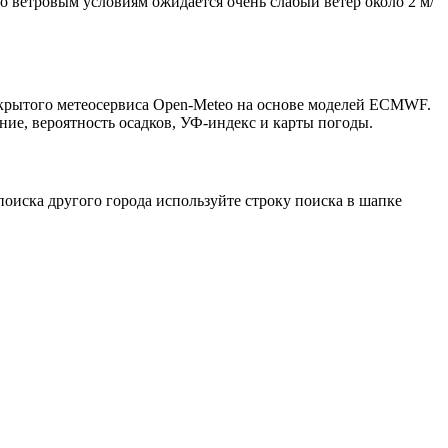
По ветровым условиям ожидается очень слабый ветер около 2 м/
ткрытого метеосервиса Open-Meteo на основе моделей ECMWF.
ние, вероятность осадков, УФ-индекс и карты погоды.
оиска другого города используйте строку поиска в шапке