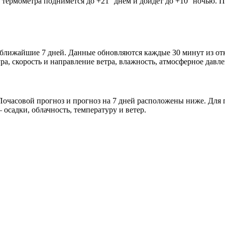
к термометра поднимется до +21° днём и дойдёт до +10° ночью. 
и ближайшие 7 дней. Данные обновляются каждые 30 минут из о
а, скорость и направление ветра, влажность, атмосферное давле
очасовой прогноз и прогноз на 7 дней расположены ниже. Для п
осадки, облачность, температуру и ветер.