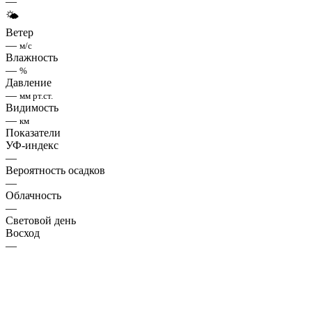
—
🌤
Ветер
—
м/с
Влажность
—
%
Давление
—
мм рт.ст.
Видимость
—
км
Показатели
УФ-индекс
—
Вероятность осадков
—
Облачность
—
Световой день
Восход
—