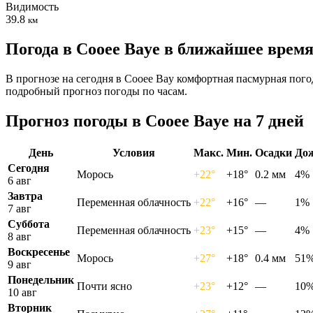
Видимость
39.8
км
Погода в Cooee Bayе в ближайшее врем
В прогнозе на сегодня в Cooee Bay комфортная пасмурная пого
подробный прогноз погоды по часам.
Прогноз погоды в Cooee Bayе на 7 дней
День
Условия
Макс.
Мин.
Осадки
До
Сегодня
Морось
+22°
+18°
0.2 мм
4%
6 авг
Завтра
Переменная облачность
+22°
+16°
—
1%
7 авг
Суббота
Переменная облачность
+23°
+15°
—
4%
8 авг
Воскресенье
Морось
+27°
+18°
0.4 мм
51
9 авг
Понедельник
Почти ясно
+23°
+12°
—
10
10 авг
Вторник