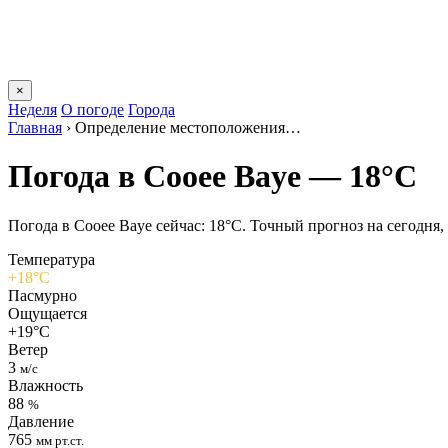
×
Неделя
О погоде
Города
Главная
›
Определение местоположения…
Погода в Cooee Bayе — 18°C
Погода в Cooee Bayе сейчас: 18°C. Точный прогноз на сегодня, 
Температура
+18°C
Пасмурно
Ощущается
+19°C
Ветер
3
м/с
Влажность
88
%
Давление
765
мм рт.ст.