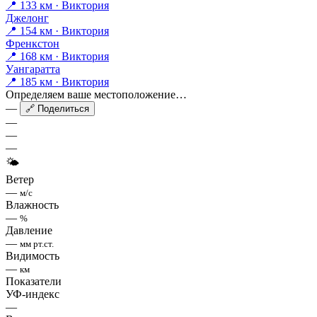
📍 133 км · Виктория
Джелонг
📍 154 км · Виктория
Френкстон
📍 168 км · Виктория
Уангаратта
📍 185 км · Виктория
Определяем ваше местоположение…
—
🔗 Поделиться
—
—
—
🌤
Ветер
—
м/с
Влажность
—
%
Давление
—
мм рт.ст.
Видимость
—
км
Показатели
УФ-индекс
—