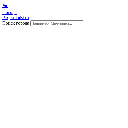
🌤
Погода
Pogrommist.ru
Поиск города