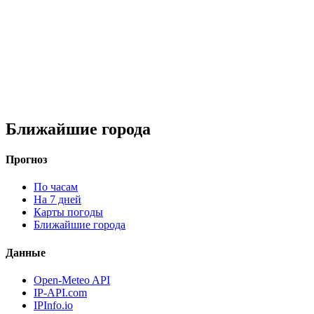
Ближайшие города
Прогноз
По часам
На 7 дней
Карты погоды
Ближайшие города
Данные
Open-Meteo API
IP-API.com
IPInfo.io