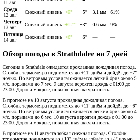
11 авг
Среда
Снежный ливень
+9°
+5°
3.1 мм
61%
12 авг
Четверг
Снежный ливень
+12°
+3°
0.6 мм
9%
13 авг
Пятница
Снежный ливень
+6°
+6°
—
—
14 авг
Обзор погоды в Strathdaleе на 7 дней
Сегодня в Strathdale ожидается прохладная дождливая погода.
Столбик термометра поднимется до +11° днём и дойдёт до +7°
ночью. По ветровым условиям ожидается лёгкий бриз около 5
м/с, порывами до 7 м/с. 9 августа вероятен дождь с 01:00 до
23:00. Дороги мокрые, повышенная аккуратность.
В прогнозе на 10 августа прохладная дождливая погода.
Столбик термометра поднимется до +11° днём и дойдёт до +6°
ночью. По ветровым условиям ожидается лёгкий бриз около 4
м/с, порывами до 6 м/с. 10 августа вероятен дождь с 01:00 до
23:00. Дороги мокрые, повышенная аккуратность.
В прогнозе на 11 августа зябкая снежная погода. Столбик
термометра поднимется до +10° днём и дойдёт до +4° ночью.