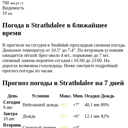
760
мм рт.ст.
Видимость
10
км
Погода в Strathdaleе в ближайшее
время
В прогнозе на сегодня в Strathdale прохладная снежная погода.
Диапазон температур от 10.5° до 7.4°. По ветровым условиям
ожидается лёгкий бриз около 4 м/с, порывами до 7 м/с.
снежный ливень вероятен сегодня с 01:00 до 23:00. На
дорогах возможна гололедица. Ниже смотрите подробный
прогноз погоды по часам.
Прогноз погоды в Strathdaleе на 7 дней
День
Условия
Макс.
Мин.
Осадки
Дождь
Сегодня
Небольшой дождь
+11°
+7°
40.1 мм
89%
9 авг
Завтра
Дождь
+11°
+6°
12.1 мм
82%
10 авг
Вторник
Снежный ливень
+10°
+4°
—
—