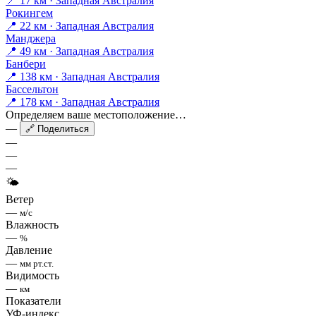
📍 17 км · Западная Австралия
Рокингем
📍 22 км · Западная Австралия
Манджера
📍 49 км · Западная Австралия
Банбери
📍 138 км · Западная Австралия
Бассельтон
📍 178 км · Западная Австралия
Определяем ваше местоположение…
—
🔗 Поделиться
—
—
—
🌤
Ветер
—
м/с
Влажность
—
%
Давление
—
мм рт.ст.
Видимость
—
км
Показатели
УФ-индекс