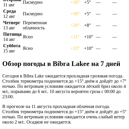
Пасмурно
+18°
+5°
—
—
11 авг
Среда
Пасмурно
+18°
+5°
—
—
12 авг
Четверг
Переменная
+20°
+8°
—
—
13 авг
облачность
Пятница
Ясно
+21°
+10°
—
—
14 авг
Суббота
Ясно
+23°
+10°
—
—
15 авг
Обзор погоды в Bibra Lakeе на 7 дней
Сегодня в Bibra Lake ожидается прохладная грозовая погода.
Столбик термометра поднимется до +15° днём и дойдёт до +7°
ночью. По ветровым условиям ожидается лёгкий бриз около 4
м/с, порывами до 6 м/с. 10 августа вероятен гроза с 00:00 до
23:00.
В прогнозе на 11 августа прохладная облачная погода.
Столбик термометра поднимется до +15° днём и дойдёт до +5°
ночью. По ветровым условиям ожидается очень слабый ветер
около 2 м/с. Осадков не ожидается.