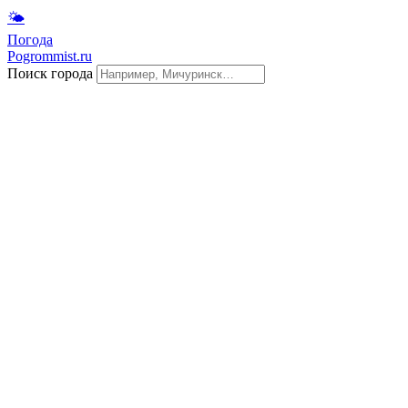
🌤
Погода
Pogrommist.ru
Поиск города