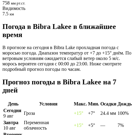
758
мм рт.ст.
Видимость
7.5
км
Погода в Bibra Lakeе в ближайшее
время
В прогнозе на сегодня в Bibra Lake прохладная погода с
моросью погода. Диапазон температур от +7 до +15° днём. По
ветровым условиям ожидается слабый ветер около 5 м/с.
морось вероятен сегодня с 00:00 до 23:00. Ниже смотрите
подробный прогноз погоды по часам.
Прогноз погоды в Bibra Lakeе на 7
дней
День
Условия
Макс.
Мин.
Осадки
Дождь
Сегодня
Гроза
+15°
+7°
24.4 мм
100%
9 авг
Завтра
Переменная
+15°
+5°
—
7%
10 авг
облачность
Вторник