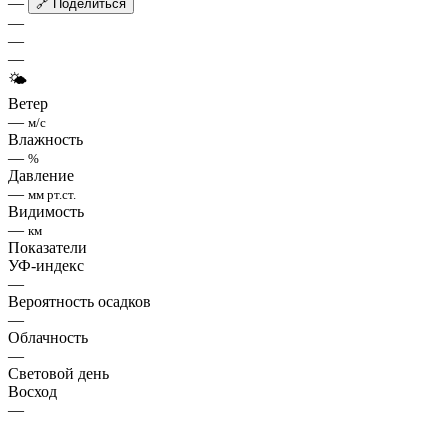
—
🔗 Поделиться
—
—
—
🌤
Ветер
—
м/с
Влажность
—
%
Давление
—
мм рт.ст.
Видимость
—
км
Показатели
УФ-индекс
—
Вероятность осадков
—
Облачность
—
Световой день
Восход
—