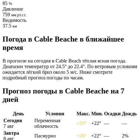
85
%
Давление
759
мм рт.ст.
Видимость
37.5
км
Погода в Cable Beachе в ближайшее
время
В прогнозе на сегодня в Cable Beach тёплая ясная погода.
Диапазон температур от 24.5° до 22.4°. По ветровым условиям
ожидается лёгкий бриз около 5 м/с. Ниже смотрите
подробный прогноз погоды по часам.
Прогноз погоды в Cable Beachе на 7
дней
День
Условия
Макс.
Мин.
Осадки
Дождь
Сегодня
Переменная
+25°
+22°
—
—
7 авг
облачность
Завтра
Пасмурно
+26°
+22°
—
2%
8 авг