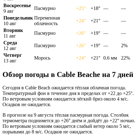
Воскресенье
Пасмурно
+25°
+18°
—
—
9 авг
Понедельник
Переменная
+24°
+21°
—
—
10 авг
облачность
Вторник
Пасмурно
+26°
+19°
—
—
11 авг
Среда
Пасмурно
+26°
+19°
—
2%
12 авг
Четверг
Морось
+24°
+21°
0.6 мм
22%
13 авг
Обзор погоды в Cable Beachе на 7 дней
Сегодня в Cable Beach ожидается тёплая облачная погода.
Температурный фон в течение дня в пределах от +22 до +25°.
По ветровым условиям ожидается лёгкий бриз около 4 м/с.
Осадков не ожидается.
В прогнозе на 9 августа тёплая пасмурная погода. Столбик
термометра поднимется до +26° днём и дойдёт до +22° ночью.
По ветровым условиям ожидается слабый ветер около 5 м/с,
порывами до 8 м/с. Осадков не ожидается.