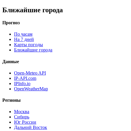
Ближайшие города
Прогноз
По часам
На 7 дней
Карты погоды
Ближайшие города
Данные
Open-Meteo API
IP-API.com
IPInfo.io
OpenWeatherMap
Регионы
Москва
Сибирь
Юг России
Дальний Восток