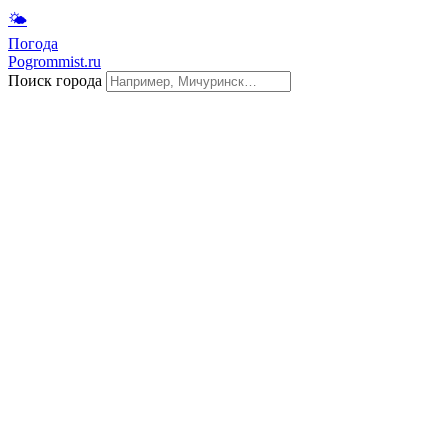
🌤
Погода
Pogrommist.ru
Поиск города