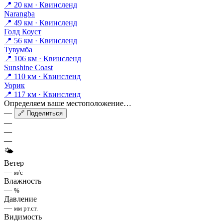
📍 20 км · Квинсленд
Narangba
📍 49 км · Квинсленд
Голд Коуст
📍 56 км · Квинсленд
Тувумба
📍 106 км · Квинсленд
Sunshine Coast
📍 110 км · Квинсленд
Уорик
📍 117 км · Квинсленд
Определяем ваше местоположение…
—
🔗 Поделиться
—
—
—
🌤
Ветер
—
м/с
Влажность
—
%
Давление
—
мм рт.ст.
Видимость