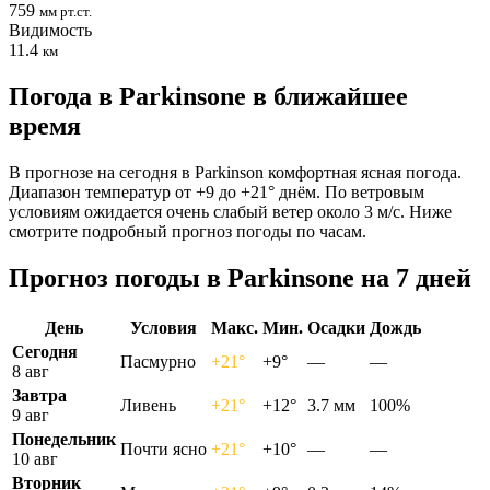
759
мм рт.ст.
Видимость
11.4
км
Погода в Parkinsonе в ближайшее
время
В прогнозе на сегодня в Parkinson комфортная ясная погода.
Диапазон температур от +9 до +21° днём. По ветровым
условиям ожидается очень слабый ветер около 3 м/с. Ниже
смотрите подробный прогноз погоды по часам.
Прогноз погоды в Parkinsonе на 7 дней
День
Условия
Макс.
Мин.
Осадки
Дождь
Сегодня
Пасмурно
+21°
+9°
—
—
8 авг
Завтра
Ливень
+21°
+12°
3.7 мм
100%
9 авг
Понедельник
Почти ясно
+21°
+10°
—
—
10 авг
Вторник