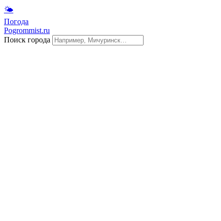
🌤
Погода
Pogrommist.ru
Поиск города