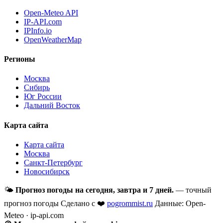
Open-Meteo API
IP-API.com
IPInfo.io
OpenWeatherMap
Регионы
Москва
Сибирь
Юг России
Дальний Восток
Карта сайта
Карта сайта
Москва
Санкт-Петербург
Новосибирск
🌤
Прогноз погоды на сегодня, завтра и 7 дней.
— точный
прогноз погоды
Сделано с ❤️
pogrommist.ru
Данные: Open-
Meteo · ip-api.com