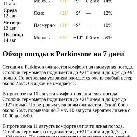
Морось
+21°
+9°
0.2 мм
14%
11 авг
Среда
Ясно
+21°
+9°
—
12%
12 авг
Четверг
Пасмурно
+21°
+9°
—
10%
13 авг
Пятница
Морось
+20°
+10°
0.6 мм
59%
14 авг
Обзор погоды в Parkinsonе на 7 дней
Сегодня в Parkinson ожидается комфортная пасмурная погода.
Столбик термометра поднимется до +21° днём и дойдёт до +9°
ночью. По ветровым условиям ожидается очень слабый ветер
около 2 м/с. Осадков не ожидается.
В прогнозе на 10 августа комфортная ливневая погода.
Столбик термометра поднимется до +21° днём и дойдёт до
+12° ночью. По ветровым условиям ожидается лёгкий бриз
около 5 м/с, порывами до 7 м/с. 10 августа вероятен ливень с
10:00 до 16:00.
В прогнозе на 11 августа комфортная почти ясная погода.
Столбик термометра поднимется до +21° днём и дойдёт до