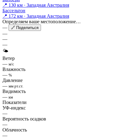
📍 130 км · Западная Австралия
Бассельтон
📍 172 км · Западная Австралия
Определяем ваше местоположение…
—
🔗 Поделиться
—
—
—
🌤
Ветер
—
м/с
Влажность
—
%
Давление
—
мм рт.ст.
Видимость
—
км
Показатели
УФ-индекс
—
Вероятность осадков
—
Облачность
—