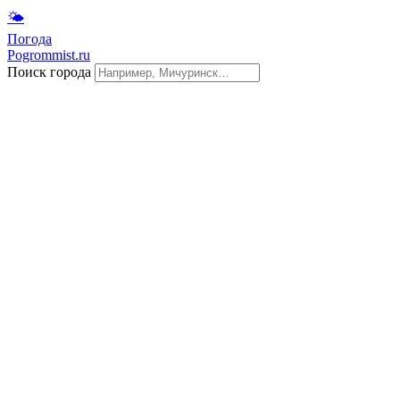
🌤
Погода
Pogrommist.ru
Поиск города