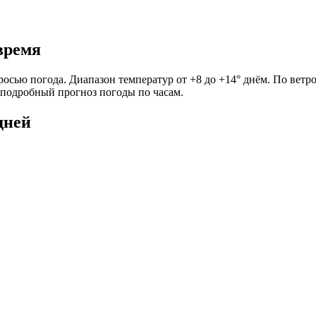
время
росью погода. Диапазон температур от +8 до +14° днём. По ветр
те подробный прогноз погоды по часам.
дней