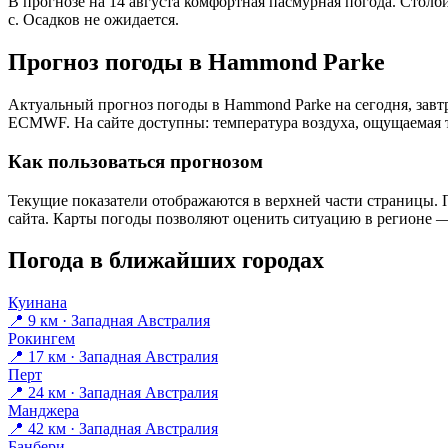
В прогнозе на 14 августа комфортная пасмурная погода. Столб
с. Осадков не ожидается.
Прогноз погоды в Hammond Parkе
Актуальный прогноз погоды в Hammond Parkе на сегодня, завт
ECMWF. На сайте доступны: температура воздуха, ощущаемая те
Как пользоваться прогнозом
Текущие показатели отображаются в верхней части страницы. П
сайта. Карты погоды позволяют оценить ситуацию в регионе — 
Погода в ближайших городах
Куинана
📍 9 км · Западная Австралия
Рокингем
📍 17 км · Западная Австралия
Перт
📍 24 км · Западная Австралия
Манджера
📍 42 км · Западная Австралия
Банбери