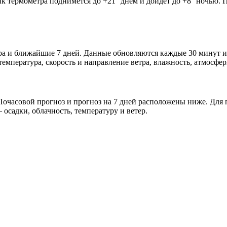
ик термометра поднимется до +21° днём и дойдёт до +8° ночью. 
ра и ближайшие 7 дней. Данные обновляются каждые 30 минут и
мпература, скорость и направление ветра, влажность, атмосфер
очасовой прогноз и прогноз на 7 дней расположены ниже. Для п
осадки, облачность, температуру и ветер.