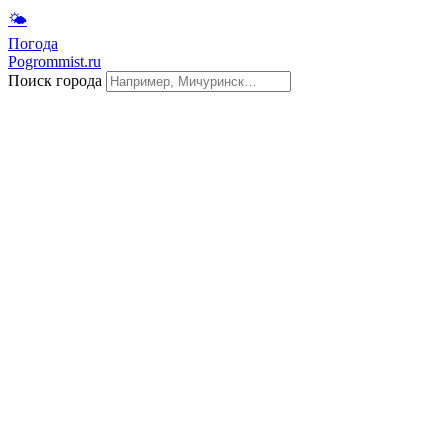
🌤
Погода
Pogrommist.ru
Поиск города