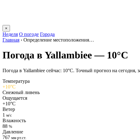
×
Неделя
О погоде
Города
Главная
›
Определение местоположения…
Погода в Yallambieе — 10°C
Погода в Yallambieе сейчас: 10°C. Точный прогноз на сегодня, з
Температура
+10°C
Снежный ливень
Ощущается
+10°C
Ветер
1
м/с
Влажность
88
%
Давление
767
мм рт.ст.