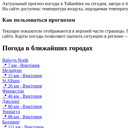
Актуальный прогноз погоды в Yallambieе на сегодня, завтра 
На сайте доступны: температура воздуха, ощущаемая температур
Как пользоваться прогнозом
Текущие показатели отображаются в верхней части страницы. П
сайта. Карты погоды позволяют оценить ситуацию в регионе — 
Погода в ближайших городах
Balwyn North
📍 7 км · Виктория
Мельбурн
📍 15 км · Виктория
St Albans
📍 26 км · Виктория
Френкстон
📍 46 км · Виктория
Джелонг
📍 80 км · Виктория
Уоррагул
📍 88 км · Виктория
Балларат
📍 111 км · Виктория