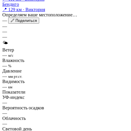
Бендиго
📍 129 км · Виктория
Определяем ваше местоположение…
—
🔗 Поделиться
—
—
—
🌤
Ветер
—
м/с
Влажность
—
%
Давление
—
мм рт.ст.
Видимость
—
км
Показатели
УФ-индекс
—
Вероятность осадков
—
Облачность
—
Световой день