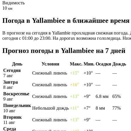
Видимость
10
км
Погода в Yallambieе в ближайшее время
В прогнозе на сегодня в Yallambie прохладная снежная погода.
сегодня с 01:00 до 23:00. На дорогах возможна гололедица. Н
Прогноз погоды в Yallambieе на 7 дней
День
Условия
Макс.
Мин.
Осадки
Дождь
Сегодня
Снежный ливень
+15°
+10°
—
—
7 авг
Завтра
Снежный ливень
+16°
+10°
—
—
8 авг
Воскресенье
Снежный ливень
+13°
+9°
6.8 мм
65%
9 авг
Понедельник
Небольшой дождь
+11°
+7°
8 мм
77%
10 авг
Вторник
Снежный ливень
+13°
+9°
—
—
11 авг
Среда