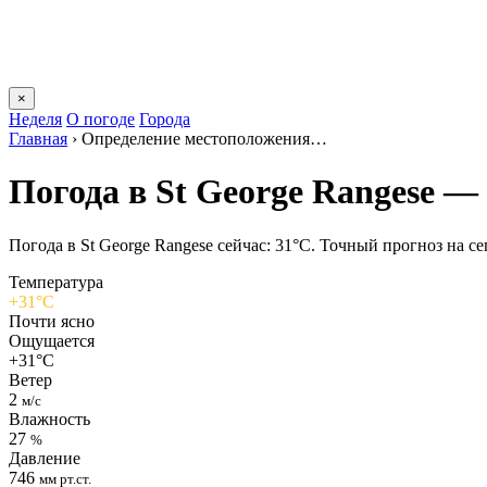
×
Неделя
О погоде
Города
Главная
›
Определение местоположения…
Погода в St George Rangesе —
Погода в St George Rangesе сейчас: 31°C. Точный прогноз на сег
Температура
+31°C
Почти ясно
Ощущается
+31°C
Ветер
2
м/с
Влажность
27
%
Давление
746
мм рт.ст.