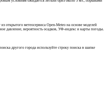
тровым условиям ожидается лёгкий бриз около 5 м/с, порывами
 из открытого метеосервиса Open-Meteo на основе моделей
ное давление, вероятность осадков, УФ-индекс и карты погоды.
оиска другого города используйте строку поиска в шапке