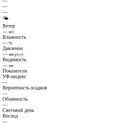
—
—
—
🌤
Ветер
—
м/с
Влажность
—
%
Давление
—
мм рт.ст.
Видимость
—
км
Показатели
УФ-индекс
—
Вероятность осадков
—
Облачность
—
Световой день
Восход
—