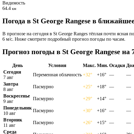
Видимость
64.4
км
Погода в St George Rangesе в ближайше
В прогнозе на сегодня в St George Ranges тёплая почти ясная 
6 м/с. Ниже смотрите подробный прогноз погоды по часам.
Прогноз погоды в St George Rangesе на 
День
Условия
Макс.
Мин.
Осадки
До
Сегодня
Переменная облачность
+32°
+16°
—
—
7 авг
Завтра
Пасмурно
+25°
+18°
—
—
8 авг
Воскресенье
Пасмурно
+29°
+14°
—
—
9 авг
Понедельник
Пасмурно
+30°
+16°
—
—
10 авг
Вторник
Пасмурно
+26°
+15°
—
—
11 авг
Среда