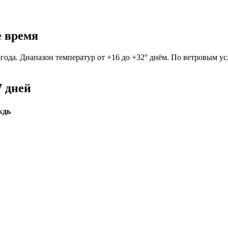
е время
погода. Диапазон температур от +16 до +32° днём. По ветровым у
7 дней
ждь