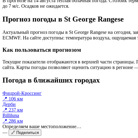
В прогнозе на 14 августа тёплая облачная погода. Столбик тер
до 7 м/с. Осадков не ожидается.
Прогноз погоды в St George Rangesе
Актуальный прогноз погоды в St George Rangesе на сегодня, з
ECMWF. На сайте доступны: температура воздуха, ощущаемая те
Как пользоваться прогнозом
Текущие показатели отображаются в верхней части страницы. П
сайта. Карты погоды позволяют оценить ситуацию в регионе — 
Погода в ближайших городах
Фицрой-Кроссинг
📍 106 км
Дерби
📍 237 км
Billiluna
📍 286 км
Определяем ваше местоположение…
—
🔗 Поделиться