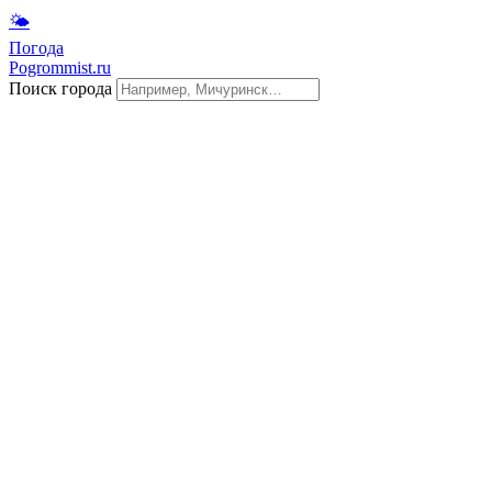
🌤
Погода
Pogrommist.ru
Поиск города