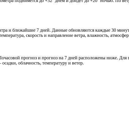
мометра поднимется до +32° днём и дойдёт до +20° ночью. По ве
автра и ближайшие 7 дней. Данные обновляются каждые 30 минут
мпература, скорость и направление ветра, влажность, атмосфер
очасовой прогноз и прогноз на 7 дней расположены ниже. Для п
осадки, облачность, температуру и ветер.