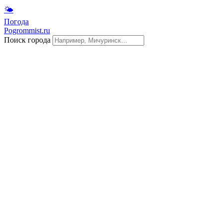
🌤
Погода
Pogrommist.ru
Поиск города