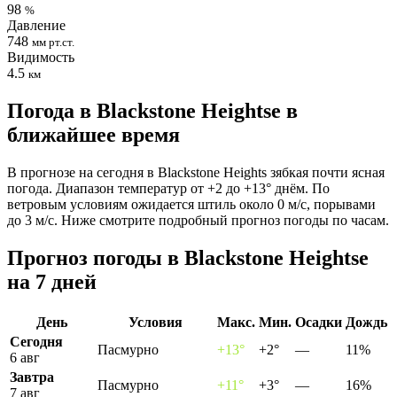
98
%
Давление
748
мм рт.ст.
Видимость
4.5
км
Погода в Blackstone Heightsе в
ближайшее время
В прогнозе на сегодня в Blackstone Heights зябкая почти ясная
погода. Диапазон температур от +2 до +13° днём. По
ветровым условиям ожидается штиль около 0 м/с, порывами
до 3 м/с. Ниже смотрите подробный прогноз погоды по часам.
Прогноз погоды в Blackstone Heightsе
на 7 дней
День
Условия
Макс.
Мин.
Осадки
Дождь
Сегодня
Пасмурно
+13°
+2°
—
11%
6 авг
Завтра
Пасмурно
+11°
+3°
—
16%
7 авг