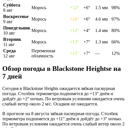
Суббота
Морось
+12°
+6°
1.5 мм
98%
8 авг
Воскресенье
Морось
+16°
+6°
4.6 мм
97%
9 авг
Понедельник
Морось
+12°
+4°
1.4 мм
80%
10 авг
Вторник
Морось
+13°
+7°
1.3 мм
66%
11 авг
Среда
Переменная
+15°
+7°
—
12%
12 авг
облачность
Обзор погоды в Blackstone Heightsе на
7 дней
Сегодня в Blackstone Heights ожидается зябкая пасмурная
погода. Столбик термометра поднимется до +13° днём и
дойдёт до +2° ночью. По ветровым условиям ожидается очень
слабый ветер около 2 м/с. Осадков не ожидается.
В прогнозе на 8 августа зябкая пасмурная погода. Столбик
термометра поднимется до +11° днём и дойдёт до +3° ночью.
По ветровым условиям ожидается очень слабый ветер около 2