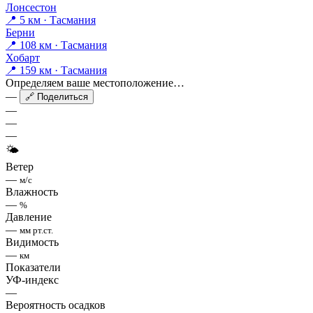
Лонсестон
📍 5 км · Тасмания
Берни
📍 108 км · Тасмания
Хобарт
📍 159 км · Тасмания
Определяем ваше местоположение…
—
🔗 Поделиться
—
—
—
🌤
Ветер
—
м/с
Влажность
—
%
Давление
—
мм рт.ст.
Видимость
—
км
Показатели
УФ-индекс
—
Вероятность осадков