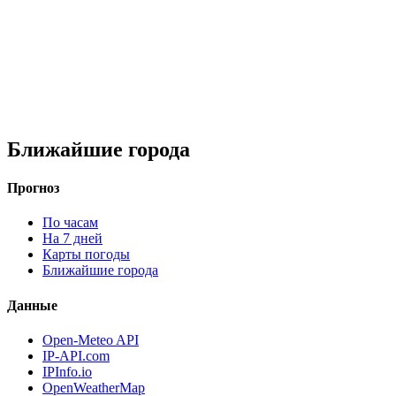
Ближайшие города
Прогноз
По часам
На 7 дней
Карты погоды
Ближайшие города
Данные
Open-Meteo API
IP-API.com
IPInfo.io
OpenWeatherMap