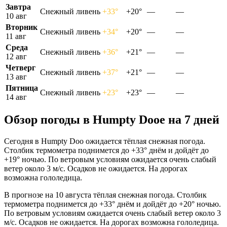
Завтра
Снежный ливень
+33°
+20°
—
—
10 авг
Вторник
Снежный ливень
+34°
+20°
—
—
11 авг
Среда
Снежный ливень
+36°
+21°
—
—
12 авг
Четверг
Снежный ливень
+37°
+21°
—
—
13 авг
Пятница
Снежный ливень
+23°
+23°
—
—
14 авг
Обзор погоды в Humpty Dooе на 7 дней
Сегодня в Humpty Doo ожидается тёплая снежная погода.
Столбик термометра поднимется до +33° днём и дойдёт до
+19° ночью. По ветровым условиям ожидается очень слабый
ветер около 3 м/с. Осадков не ожидается. На дорогах
возможна гололедица.
В прогнозе на 10 августа тёплая снежная погода. Столбик
термометра поднимется до +33° днём и дойдёт до +20° ночью.
По ветровым условиям ожидается очень слабый ветер около 3
м/с. Осадков не ожидается. На дорогах возможна гололедица.