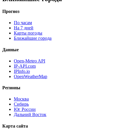
Прогноз
По часам
На 7 дней
Карты погоды
Ближайшие города
Данные
Open-Meteo API
IP-API.com
IPInfo.io
OpenWeatherMap
Регионы
Москва
Сибирь
Юг России
Дальний Восток
Карта сайта