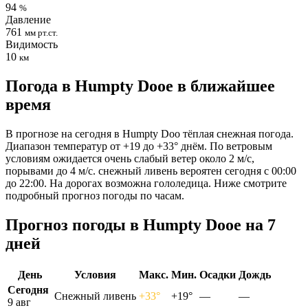
94
%
Давление
761
мм рт.ст.
Видимость
10
км
Погода в Humpty Dooе в ближайшее
время
В прогнозе на сегодня в Humpty Doo тёплая снежная погода.
Диапазон температур от +19 до +33° днём. По ветровым
условиям ожидается очень слабый ветер около 2 м/с,
порывами до 4 м/с. снежный ливень вероятен сегодня с 00:00
до 22:00. На дорогах возможна гололедица. Ниже смотрите
подробный прогноз погоды по часам.
Прогноз погоды в Humpty Dooе на 7
дней
День
Условия
Макс.
Мин.
Осадки
Дождь
Сегодня
Снежный ливень
+33°
+19°
—
—
9 авг