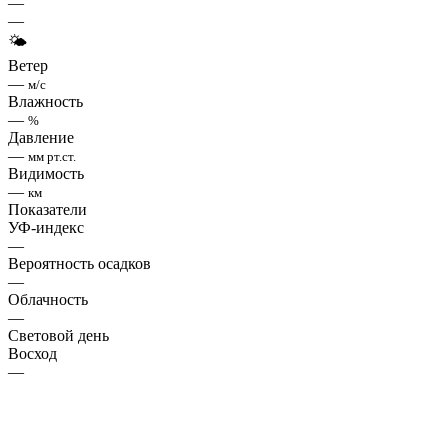
—
—
🌤
Ветер
—
м/с
Влажность
—
%
Давление
—
мм рт.ст.
Видимость
—
км
Показатели
УФ-индекс
—
Вероятность осадков
—
Облачность
—
Световой день
Восход
—