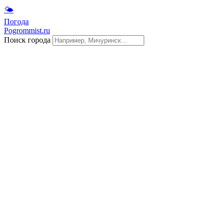
🌤
Погода
Pogrommist.ru
Поиск города