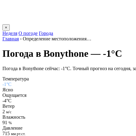
×
Неделя
О погоде
Города
Главная
›
Определение местоположения…
Погода в Bonythonе — -1°C
Погода в Bonythonе сейчас: -1°C. Точный прогноз на сегодня, за
Температура
-1°C
Ясно
Ощущается
-4°C
Ветер
2
м/с
Влажность
91
%
Давление
715
мм рт.ст.