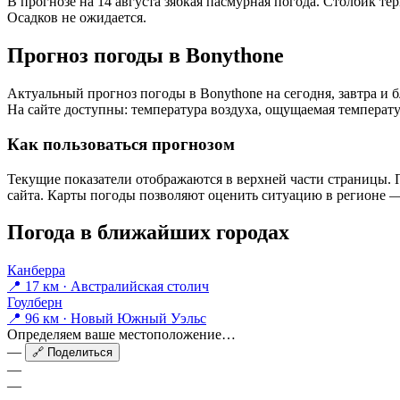
В прогнозе на 14 августа зябкая пасмурная погода. Столбик те
Осадков не ожидается.
Прогноз погоды в Bonythonе
Актуальный прогноз погоды в Bonythonе на сегодня, завтра и
На сайте доступны: температура воздуха, ощущаемая температур
Как пользоваться прогнозом
Текущие показатели отображаются в верхней части страницы. П
сайта. Карты погоды позволяют оценить ситуацию в регионе — 
Погода в ближайших городах
Канберра
📍 17 км · Австралийская столич
Гоулберн
📍 96 км · Новый Южный Уэльс
Определяем ваше местоположение…
—
🔗 Поделиться
—
—