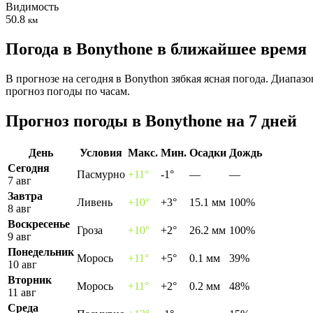
Видимость
50.8
км
Погода в Bonythonе в ближайшее время
В прогнозе на сегодня в Bonython зябкая ясная погода. Диапаз
прогноз погоды по часам.
Прогноз погоды в Bonythonе на 7 дней
День
Условия
Макс.
Мин.
Осадки
Дождь
Сегодня
Пасмурно
+11°
-1°
—
—
7 авг
Завтра
Ливень
+10°
+3°
15.1 мм
100%
8 авг
Воскресенье
Гроза
+10°
+2°
26.2 мм
100%
9 авг
Понедельник
Морось
+11°
+5°
0.1 мм
39%
10 авг
Вторник
Морось
+11°
+2°
0.2 мм
48%
11 авг
Среда