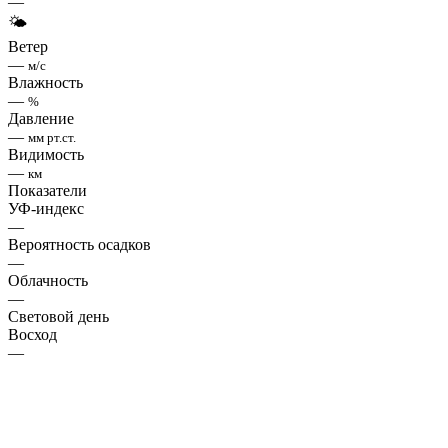
—
🌤
Ветер
—
м/с
Влажность
—
%
Давление
—
мм рт.ст.
Видимость
—
км
Показатели
УФ-индекс
—
Вероятность осадков
—
Облачность
—
Световой день
Восход
—