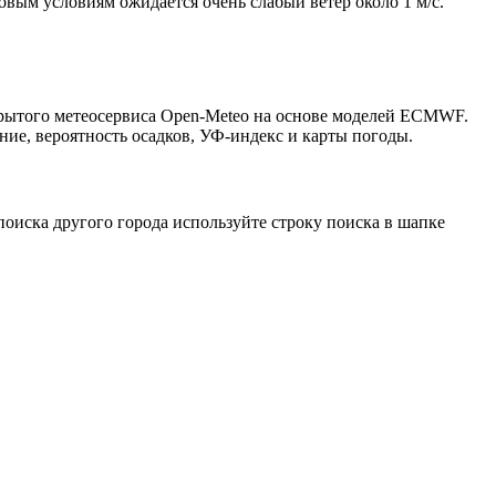
ровым условиям ожидается очень слабый ветер около 1 м/с.
крытого метеосервиса Open-Meteo на основе моделей ECMWF.
ние, вероятность осадков, УФ-индекс и карты погоды.
оиска другого города используйте строку поиска в шапке