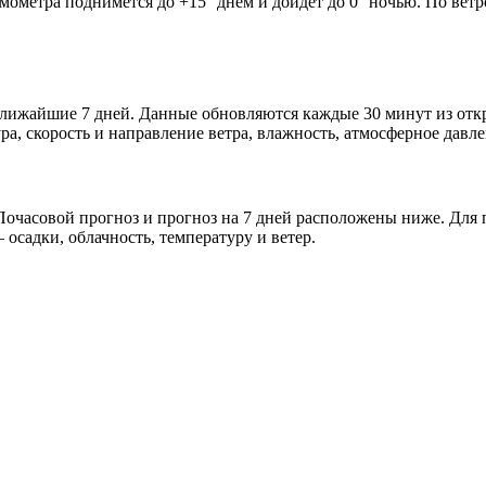
рмометра поднимется до +15° днём и дойдёт до 0° ночью. По вет
 ближайшие 7 дней. Данные обновляются каждые 30 минут из от
а, скорость и направление ветра, влажность, атмосферное давле
очасовой прогноз и прогноз на 7 дней расположены ниже. Для п
осадки, облачность, температуру и ветер.