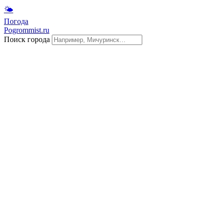
🌤
Погода
Pogrommist.ru
Поиск города