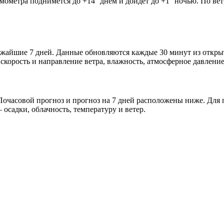
рмометра поднимется до +14° днём и дойдёт до +1° ночью. По ве
лижайшие 7 дней. Данные обновляются каждые 30 минут из откр
скорость и направление ветра, влажность, атмосферное давление
очасовой прогноз и прогноз на 7 дней расположены ниже. Для п
осадки, облачность, температуру и ветер.