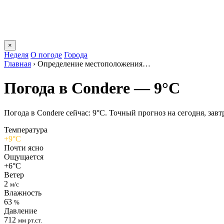
×
Неделя
О погоде
Города
Главная
›
Определение местоположения…
Погода в Conderе — 9°C
Погода в Conderе сейчас: 9°C. Точный прогноз на сегодня, завтр
Температура
+9°C
Почти ясно
Ощущается
+6°C
Ветер
2
м/с
Влажность
63
%
Давление
712
мм рт.ст.