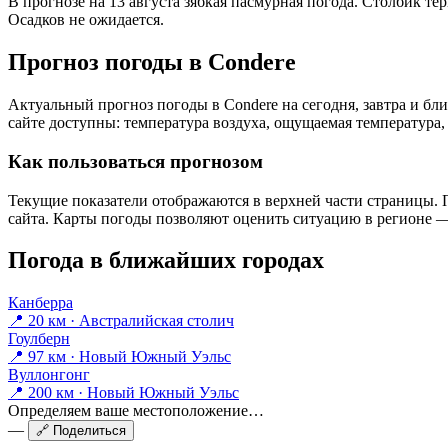
В прогнозе на 13 августа зябкая пасмурная погода. Столбик те
Осадков не ожидается.
Прогноз погоды в Conderе
Актуальный прогноз погоды в Conderе на сегодня, завтра и б
сайте доступны: температура воздуха, ощущаемая температура, 
Как пользоваться прогнозом
Текущие показатели отображаются в верхней части страницы. П
сайта. Карты погоды позволяют оценить ситуацию в регионе — 
Погода в ближайших городах
Канберра
📍 20 км · Австралийская столич
Гоулберн
📍 97 км · Новый Южный Уэльс
Вуллонгонг
📍 200 км · Новый Южный Уэльс
Определяем ваше местоположение…
—
🔗 Поделиться