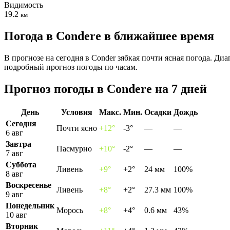
Видимость
19.2
км
Погода в Conderе в ближайшее время
В прогнозе на сегодня в Conder зябкая почти ясная погода. Ди
подробный прогноз погоды по часам.
Прогноз погоды в Conderе на 7 дней
День
Условия
Макс.
Мин.
Осадки
Дождь
Сегодня
Почти ясно
+12°
-3°
—
—
6 авг
Завтра
Пасмурно
+10°
-2°
—
—
7 авг
Суббота
Ливень
+9°
+2°
24 мм
100%
8 авг
Воскресенье
Ливень
+8°
+2°
27.3 мм
100%
9 авг
Понедельник
Морось
+8°
+4°
0.6 мм
43%
10 авг
Вторник