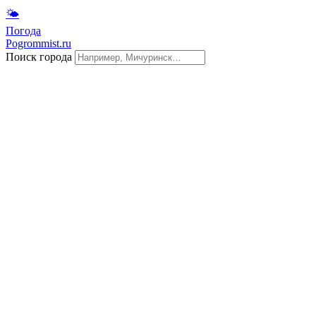
🌤
Погода
Pogrommist.ru
Поиск города