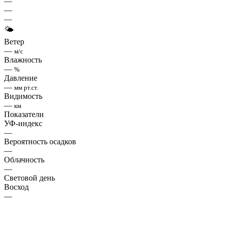
—
—
—
🌤
Ветер
—
м/с
Влажность
—
%
Давление
—
мм рт.ст.
Видимость
—
км
Показатели
УФ-индекс
—
Вероятность осадков
—
Облачность
—
Световой день
Восход
—