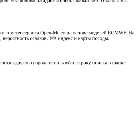
тровым условиям ожидается очень слабый ветер около 2 м/с.
ытого метеосервиса Open-Meteo на основе моделей ECMWF. На
, вероятность осадков, УФ-индекс и карты погоды.
оиска другого города используйте строку поиска в шапке