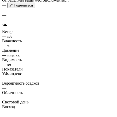
Определяем ваше местоположение…
—
🔗 Поделиться
—
—
—
🌤
Ветер
—
м/с
Влажность
—
%
Давление
—
мм рт.ст.
Видимость
—
км
Показатели
УФ-индекс
—
Вероятность осадков
—
Облачность
—
Световой день
Восход
—