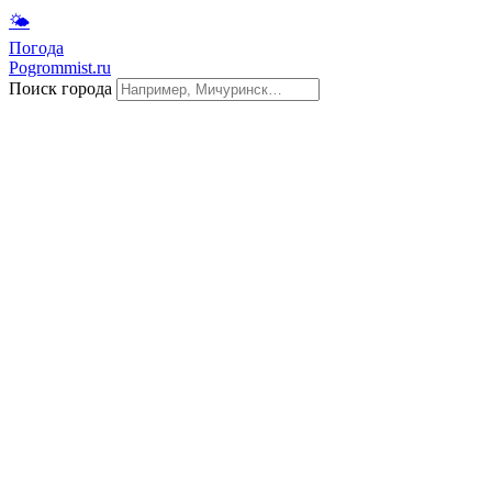
🌤
Погода
Pogrommist.ru
Поиск города