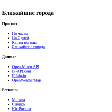
Ближайшие города
Прогноз
По часам
На 7 дней
Карты погоды
Ближайшие города
Данные
Open-Meteo API
IP-API.com
IPInfo.io
OpenWeatherMap
Регионы
Москва
Сибирь
Юг России