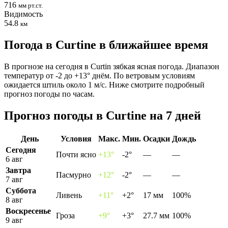
716
мм рт.ст.
Видимость
54.8
км
Погода в Curtinе в ближайшее время
В прогнозе на сегодня в Curtin зябкая ясная погода. Диапазон
температур от -2 до +13° днём. По ветровым условиям
ожидается штиль около 1 м/с. Ниже смотрите подробный
прогноз погоды по часам.
Прогноз погоды в Curtinе на 7 дней
День
Условия
Макс.
Мин.
Осадки
Дождь
Сегодня
Почти ясно
+13°
-2°
—
—
6 авг
Завтра
Пасмурно
+12°
-2°
—
—
7 авг
Суббота
Ливень
+11°
+2°
17 мм
100%
8 авг
Воскресенье
Гроза
+9°
+3°
27.7 мм
100%
9 авг