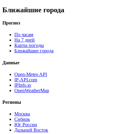
Ближайшие города
Прогноз
По часам
На 7 дней
Карты погоды
Ближайшие города
Данные
Open-Meteo API
IP-API.com
IPInfo.io
OpenWeatherMap
Регионы
Москва
Сибирь
Юг России
Дальний Восток