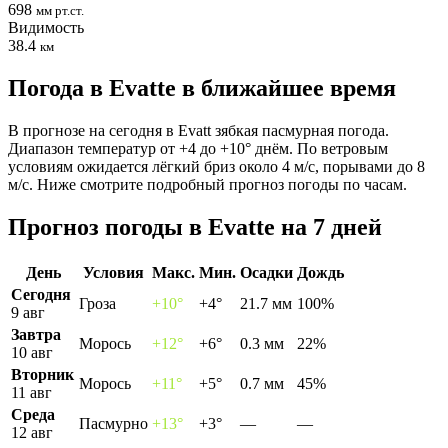
698
мм рт.ст.
Видимость
38.4
км
Погода в Evattе в ближайшее время
В прогнозе на сегодня в Evatt зябкая пасмурная погода.
Диапазон температур от +4 до +10° днём. По ветровым
условиям ожидается лёгкий бриз около 4 м/с, порывами до 8
м/с. Ниже смотрите подробный прогноз погоды по часам.
Прогноз погоды в Evattе на 7 дней
День
Условия
Макс.
Мин.
Осадки
Дождь
Сегодня
Гроза
+10°
+4°
21.7 мм
100%
9 авг
Завтра
Морось
+12°
+6°
0.3 мм
22%
10 авг
Вторник
Морось
+11°
+5°
0.7 мм
45%
11 авг
Среда
Пасмурно
+13°
+3°
—
—
12 авг