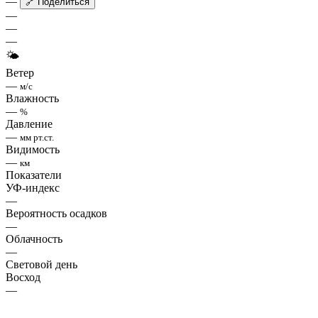
—
🔗 Поделиться
—
—
—
🌤
Ветер
—
м/с
Влажность
—
%
Давление
—
мм рт.ст.
Видимость
—
км
Показатели
УФ-индекс
—
Вероятность осадков
—
Облачность
—
Световой день
Восход
—