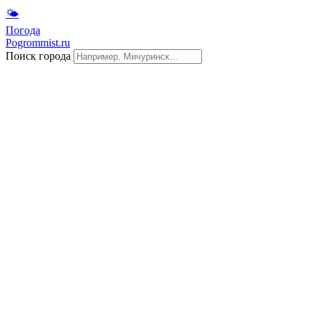
🌤
Погода
Pogrommist.ru
Поиск города