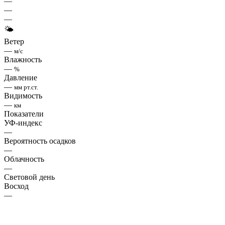
—
—
—
🌤
Ветер
—
м/с
Влажность
—
%
Давление
—
мм рт.ст.
Видимость
—
км
Показатели
УФ-индекс
—
Вероятность осадков
—
Облачность
—
Световой день
Восход
—