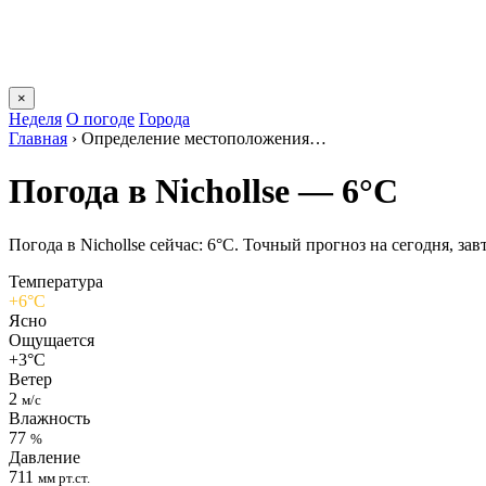
×
Неделя
О погоде
Города
Главная
›
Определение местоположения…
Погода в Nichollsе — 6°C
Погода в Nichollsе сейчас: 6°C. Точный прогноз на сегодня, зав
Температура
+6°C
Ясно
Ощущается
+3°C
Ветер
2
м/с
Влажность
77
%
Давление
711
мм рт.ст.