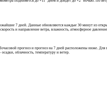
рмометра поднимется до +11° днём и дойдёт до +2° ночью. По ве
 ближайшие 7 дней. Данные обновляются каждые 30 минут из отк
скорость и направление ветра, влажность, атмосферное давление
очасовой прогноз и прогноз на 7 дней расположены ниже. Для п
осадки, облачность, температуру и ветер.