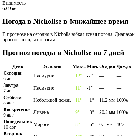
Видимость
62.9
км
Погода в Nichollsе в ближайшее время
В прогнозе на сегодня в Nicholls зябкая ясная погода. Диапаз
прогноз погоды по часам.
Прогноз погоды в Nichollsе на 7 дней
День
Условия
Макс.
Мин.
Осадки
Дождь
Сегодня
Пасмурно
+12°
-2°
—
—
6 авг
Завтра
Пасмурно
+11°
-1°
—
—
7 авг
Суббота
Небольшой дождь
+11°
+1°
11.2 мм
100%
8 авг
Воскресенье
Ливень
+9°
+3°
20.2 мм
100%
9 авг
Понедельник
Морось
+8°
+6°
0.1 мм
40%
10 авг
Вторник