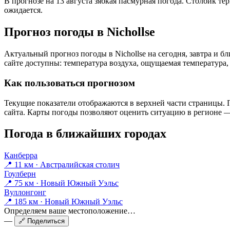
В прогнозе на 13 августа зябкая пасмурная погода. Столбик те
ожидается.
Прогноз погоды в Nichollsе
Актуальный прогноз погоды в Nichollsе на сегодня, завтра и
сайте доступны: температура воздуха, ощущаемая температура, 
Как пользоваться прогнозом
Текущие показатели отображаются в верхней части страницы. П
сайта. Карты погоды позволяют оценить ситуацию в регионе — 
Погода в ближайших городах
Канберра
📍 11 км · Австралийская столич
Гоулберн
📍 75 км · Новый Южный Уэльс
Вуллонгонг
📍 185 км · Новый Южный Уэльс
Определяем ваше местоположение…
—
🔗 Поделиться