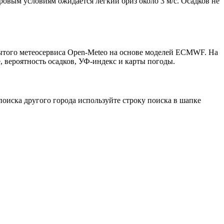
тровым условиям ожидается лёгкий бриз около 3 м/с. Осадков не
рытого метеосервиса Open-Meteo на основе моделей ECMWF. На
, вероятность осадков, УФ-индекс и карты погоды.
оиска другого города используйте строку поиска в шапке