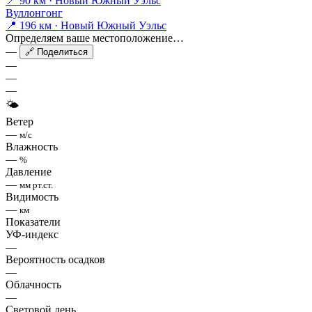
📍 90 км · Новый Южный Уэльс
Вуллонгонг
📍 196 км · Новый Южный Уэльс
Определяем ваше местоположение…
—
🔗 Поделиться
—
—
—
🌤
Ветер
—
м/с
Влажность
—
%
Давление
—
мм рт.ст.
Видимость
—
км
Показатели
УФ-индекс
—
Вероятность осадков
—
Облачность
—
Световой день