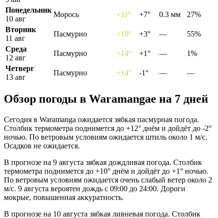
Понедельник
Морось
+11°
+7°
0.3 мм
27%
10 авг
Вторник
Пасмурно
+10°
+3°
—
55%
11 авг
Среда
Пасмурно
+14°
+1°
—
1%
12 авг
Четверг
Пасмурно
+14°
-1°
—
—
13 авг
Обзор погоды в Waramangaе на 7 дней
Сегодня в Waramanga ожидается зябкая пасмурная погода.
Столбик термометра поднимется до +12° днём и дойдёт до -2°
ночью. По ветровым условиям ожидается штиль около 1 м/с.
Осадков не ожидается.
В прогнозе на 9 августа зябкая дождливая погода. Столбик
термометра поднимется до +10° днём и дойдёт до +1° ночью.
По ветровым условиям ожидается очень слабый ветер около 2
м/с. 9 августа вероятен дождь с 09:00 до 24:00. Дороги
мокрые, повышенная аккуратность.
В прогнозе на 10 августа зябкая ливневая погода. Столбик