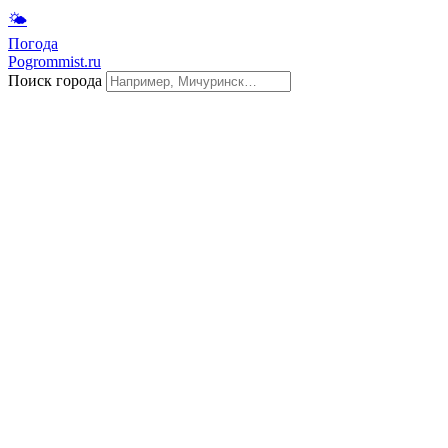
🌤
Погода
Pogrommist.ru
Поиск города