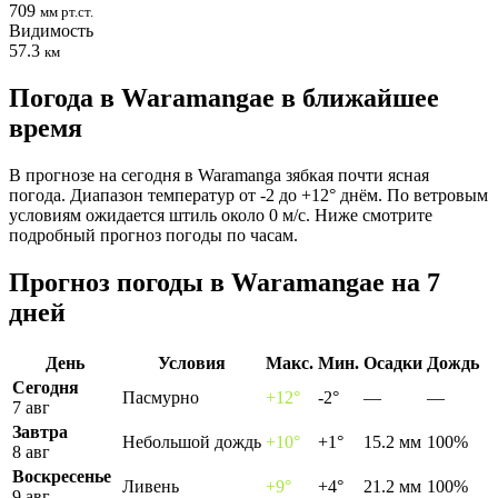
709
мм рт.ст.
Видимость
57.3
км
Погода в Waramangaе в ближайшее
время
В прогнозе на сегодня в Waramanga зябкая почти ясная
погода. Диапазон температур от -2 до +12° днём. По ветровым
условиям ожидается штиль около 0 м/с. Ниже смотрите
подробный прогноз погоды по часам.
Прогноз погоды в Waramangaе на 7
дней
День
Условия
Макс.
Мин.
Осадки
Дождь
Сегодня
Пасмурно
+12°
-2°
—
—
7 авг
Завтра
Небольшой дождь
+10°
+1°
15.2 мм
100%
8 авг
Воскресенье
Ливень
+9°
+4°
21.2 мм
100%
9 авг