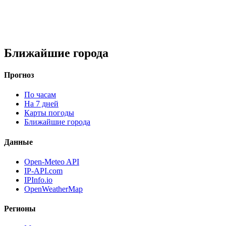
Ближайшие города
Прогноз
По часам
На 7 дней
Карты погоды
Ближайшие города
Данные
Open-Meteo API
IP-API.com
IPInfo.io
OpenWeatherMap
Регионы