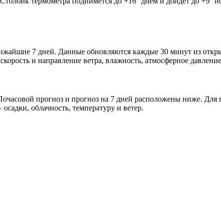
. Столбик термометра поднимется до +16° днём и дойдёт до +9° 
 ближайшие 7 дней. Данные обновляются каждые 30 минут из отк
скорость и направление ветра, влажность, атмосферное давление
очасовой прогноз и прогноз на 7 дней расположены ниже. Для п
осадки, облачность, температуру и ветер.