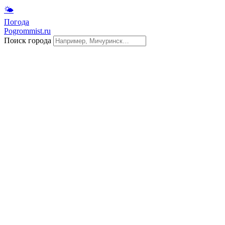
🌤
Погода
Pogrommist.ru
Поиск города