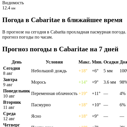
Видимость
12.4
км
Погода в Cabaritaе в ближайшее время
В прогнозе на сегодня в Cabarita прохладная пасмурная погод
прогноз погоды по часам.
Прогноз погоды в Cabaritaе на 7 дней
День
Условия
Макс.
Мин.
Осадки
До
Сегодня
Небольшой дождь
+18°
+6°
5 мм
10
8 авг
Завтра
Морось
+14°
+9°
3.6 мм
98
9 авг
Понедельник
Переменная облачность
+19°
+11°
—
4%
10 авг
Вторник
Пасмурно
+18°
+10°
—
6%
11 авг
Среда
Ясно
+18°
+9°
—
—
12 авг
Четверг