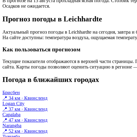
В прогнозе на 13 августа прохладная ясная погода. Столбик те
Осадков не ожидается.
Прогноз погоды в Leichhardtе
Актуальный прогноз погоды в Leichhardtе на сегодня, завтра
На сайте доступны: температура воздуха, ощущаемая температур
Как пользоваться прогнозом
Текущие показатели отображаются в верхней части страницы. П
сайта. Карты погоды позволяют оценить ситуацию в регионе — 
Погода в ближайших городах
Брисбен
📍 34 км · Квинсленд
Logan City
📍 37 км · Квинсленд
Capalaba
📍 47 км · Квинсленд
Narangba
📍 52 км · Квинсленд
Тувумба