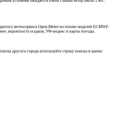
тровым условиям ожидается очень слабый ветер около 2 м/с.
ткрытого метеосервиса Open-Meteo на основе моделей ECMWF.
ние, вероятность осадков, УФ-индекс и карты погоды.
оиска другого города используйте строку поиска в шапке