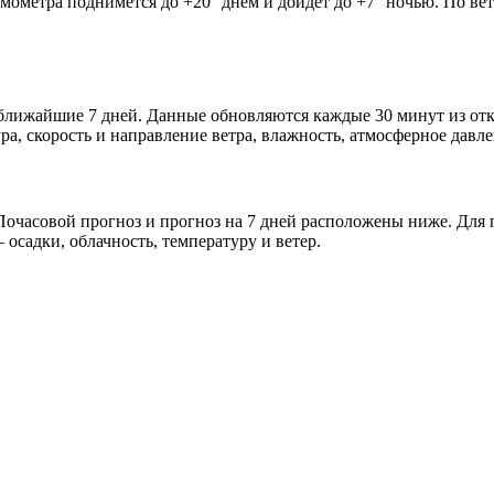
рмометра поднимется до +20° днём и дойдёт до +7° ночью. По ве
 и ближайшие 7 дней. Данные обновляются каждые 30 минут из о
а, скорость и направление ветра, влажность, атмосферное давле
очасовой прогноз и прогноз на 7 дней расположены ниже. Для п
осадки, облачность, температуру и ветер.