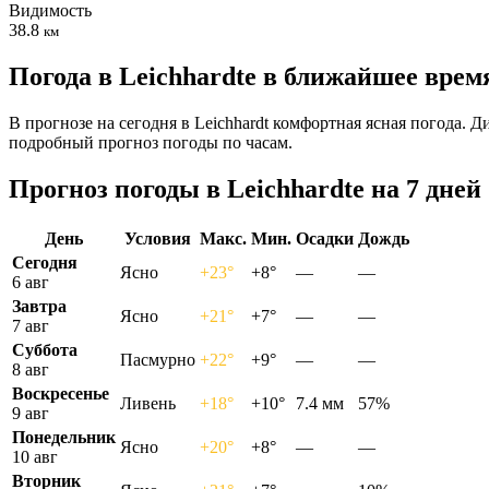
Видимость
38.8
км
Погода в Leichhardtе в ближайшее врем
В прогнозе на сегодня в Leichhardt комфортная ясная погода. 
подробный прогноз погоды по часам.
Прогноз погоды в Leichhardtе на 7 дней
День
Условия
Макс.
Мин.
Осадки
Дождь
Сегодня
Ясно
+23°
+8°
—
—
6 авг
Завтра
Ясно
+21°
+7°
—
—
7 авг
Суббота
Пасмурно
+22°
+9°
—
—
8 авг
Воскресенье
Ливень
+18°
+10°
7.4 мм
57%
9 авг
Понедельник
Ясно
+20°
+8°
—
—
10 авг
Вторник