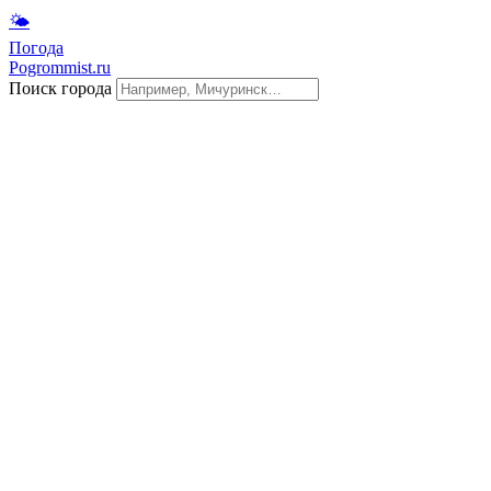
🌤
Погода
Pogrommist.ru
Поиск города