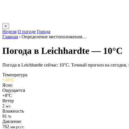
×
Неделя
О погоде
Города
Главная
›
Определение местоположения…
Погода в Leichhardtе — 10°C
Погода в Leichhardtе сейчас: 10°C. Точный прогноз на сегодня, 
Температура
+10°C
Ясно
Ощущается
+8°C
Ветер
2
м/с
Влажность
91
%
Давление
762
мм рт.ст.