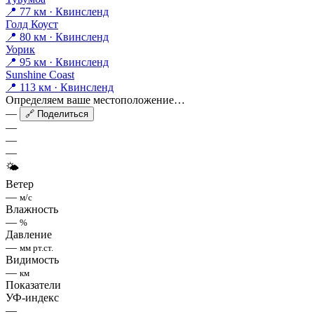
📍 77 км · Квинсленд
Голд Коуст
📍 80 км · Квинсленд
Уорик
📍 95 км · Квинсленд
Sunshine Coast
📍 113 км · Квинсленд
Определяем ваше местоположение…
—
🔗 Поделиться
—
—
—
🌤
Ветер
—
м/с
Влажность
—
%
Давление
—
мм рт.ст.
Видимость
—
км
Показатели
УФ-индекс
—