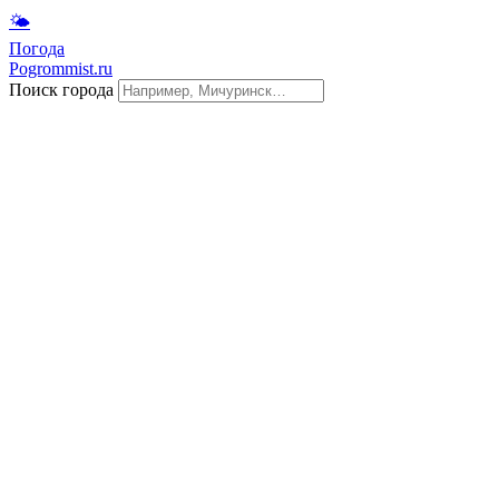
🌤
Погода
Pogrommist.ru
Поиск города