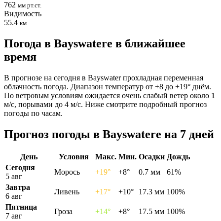
762
мм рт.ст.
Видимость
55.4
км
Погода в Bayswaterе в ближайшее
время
В прогнозе на сегодня в Bayswater прохладная переменная
облачность погода. Диапазон температур от +8 до +19° днём.
По ветровым условиям ожидается очень слабый ветер около 1
м/с, порывами до 4 м/с. Ниже смотрите подробный прогноз
погоды по часам.
Прогноз погоды в Bayswaterе на 7 дней
День
Условия
Макс.
Мин.
Осадки
Дождь
Сегодня
Морось
+19°
+8°
0.7 мм
61%
5 авг
Завтра
Ливень
+17°
+10°
17.3 мм
100%
6 авг
Пятница
Гроза
+14°
+8°
17.5 мм
100%
7 авг