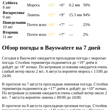
Суббота
Морось
+15°
+6°
0.2 мм
59%
8 авг
Воскресенье
Ливень
+17°
+9°
15.3 мм
94%
9 авг
Понедельник
Почти ясно
+16°
+7°
—
25%
10 авг
Вторник
Почти ясно
+17°
+7°
—
2%
11 авг
Обзор погоды в Bayswaterе на 7 дней
Сегодня в Bayswater ожидается прохладная погода с моросью
погода. Столбик термометра поднимется до +19° днём и
дойдёт до +8° ночью. По ветровым условиям ожидается очень
слабый ветер около 2 м/с. 6 августа вероятен морось с 13:00 до
24:00.
В прогнозе на 7 августа прохладная ливневая погода. Столбик
термометра поднимется до +17° днём и дойдёт до +10° ночью.
По ветровым условиям ожидается очень слабый ветер около 2
м/с. 7 августа вероятен ливень с 00:00 до 24:00.
В прогнозе на 8 августа прохладная грозовая погода. Столбик