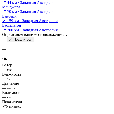
📍 44 км · Западная Австралия
Манджера
📍 70 км · Западная Австралия
Банбери
📍 159 км · Западная Австралия
Бассельтон
📍 200 км · Западная Австралия
Определяем ваше местоположение…
—
🔗 Поделиться
—
—
—
🌤
Ветер
—
м/с
Влажность
—
%
Давление
—
мм рт.ст.
Видимость
—
км
Показатели
УФ-индекс
—