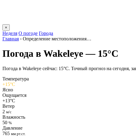
×
Неделя
О погоде
Города
Главная
›
Определение местоположения…
Погода в Wakeleyе — 15°C
Погода в Wakeleyе сейчас: 15°C. Точный прогноз на сегодня, зав
Температура
+15°C
Ясно
Ощущается
+13°C
Ветер
2
м/с
Влажность
50
%
Давление
765
мм рт.ст.