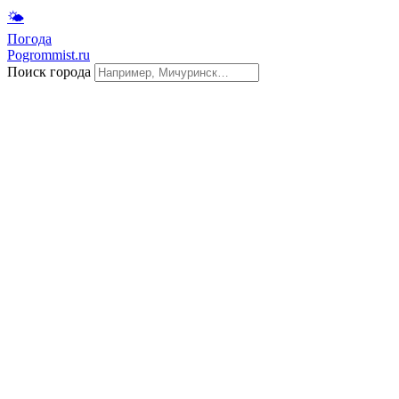
🌤
Погода
Pogrommist.ru
Поиск города