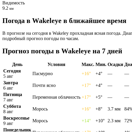
Видимость
9.2
км
Погода в Wakeleyе в ближайшее время
В прогнозе на сегодня в Wakeley прохладная ясная погода. Диа
подробный прогноз погоды по часам.
Прогноз погоды в Wakeleyе на 7 дней
День
Условия
Макс.
Мин.
Осадки
До
Сегодня
Пасмурно
+16°
+4°
—
—
5 авг
Завтра
Почти ясно
+17°
+4°
—
—
6 авг
Пятница
Переменная облачность
+17°
+5°
—
—
7 авг
Суббота
Морось
+16°
+8°
3.7 мм
84
8 авг
Воскресенье
Морось
+14°
+10°
2.3 мм
72
9 авг
Понедельник