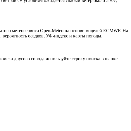
о ветровым условиям ожидается слабый ветер около 5 м/с,
рытого метеосервиса Open-Meteo на основе моделей ECMWF. На
, вероятность осадков, УФ-индекс и карты погоды.
оиска другого города используйте строку поиска в шапке