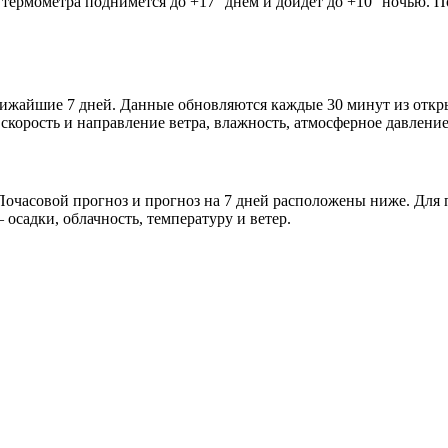
 термометра поднимется до +17° днём и дойдёт до +10° ночью. П
ближайшие 7 дней. Данные обновляются каждые 30 минут из отк
скорость и направление ветра, влажность, атмосферное давление
очасовой прогноз и прогноз на 7 дней расположены ниже. Для п
осадки, облачность, температуру и ветер.