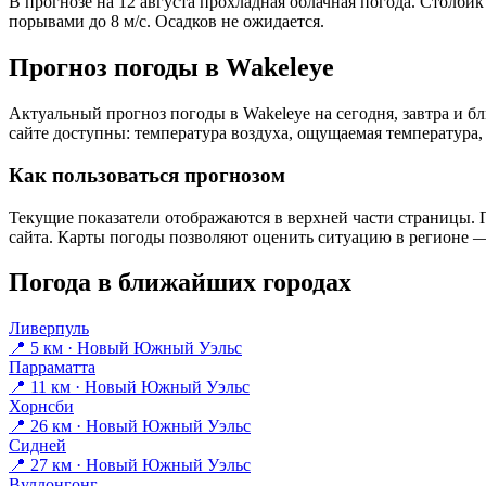
В прогнозе на 12 августа прохладная облачная погода. Столбик
порывами до 8 м/с. Осадков не ожидается.
Прогноз погоды в Wakeleyе
Актуальный прогноз погоды в Wakeleyе на сегодня, завтра и 
сайте доступны: температура воздуха, ощущаемая температура, 
Как пользоваться прогнозом
Текущие показатели отображаются в верхней части страницы. П
сайта. Карты погоды позволяют оценить ситуацию в регионе — 
Погода в ближайших городах
Ливерпуль
📍 5 км · Новый Южный Уэльс
Парраматта
📍 11 км · Новый Южный Уэльс
Хорнсби
📍 26 км · Новый Южный Уэльс
Сидней
📍 27 км · Новый Южный Уэльс
Вуллонгонг