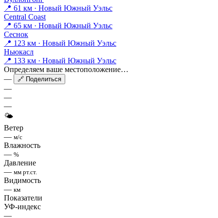
📍 61 км · Новый Южный Уэльс
Central Coast
📍 65 км · Новый Южный Уэльс
Сеснок
📍 123 км · Новый Южный Уэльс
Ньюкасл
📍 133 км · Новый Южный Уэльс
Определяем ваше местоположение…
—
🔗 Поделиться
—
—
—
🌤
Ветер
—
м/с
Влажность
—
%
Давление
—
мм рт.ст.
Видимость
—
км
Показатели
УФ-индекс
—