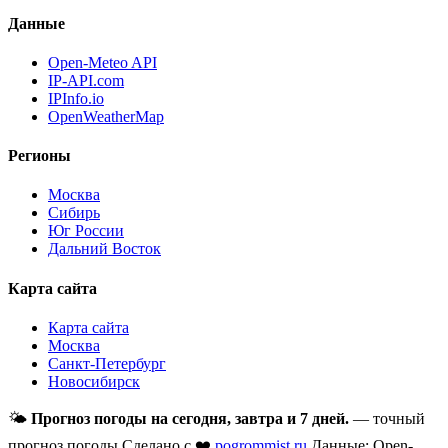
Данные
Open-Meteo API
IP-API.com
IPInfo.io
OpenWeatherMap
Регионы
Москва
Сибирь
Юг России
Дальний Восток
Карта сайта
Карта сайта
Москва
Санкт-Петербург
Новосибирск
🌤
Прогноз погоды на сегодня, завтра и 7 дней.
— точный
прогноз погоды
Сделано с ❤️
pogrommist.ru
Данные: Open-