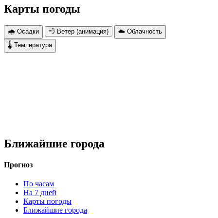
Карты погоды
🌧 Осадки
💨 Ветер (анимация)
☁️ Облачность
🌡 Температура
Ближайшие города
Прогноз
По часам
На 7 дней
Карты погоды
Ближайшие города