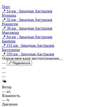
Перт
📍 14 км · Западная Австралия
Куинана
📍 32 км · Западная Австралия
Рокингем
📍 39 км · Западная Австралия
Манджера
📍 64 км · Западная Австралия
Банбери
📍 151 км · Западная Австралия
Бассельтон
📍 193 км · Западная Австралия
Определяем ваше местоположение…
—
🔗 Поделиться
—
—
—
🌤
Ветер
—
м/с
Влажность
—
%
Давление