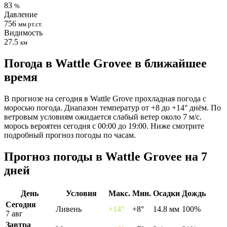
83
%
Давление
756
мм рт.ст.
Видимость
27.5
км
Погода в Wattle Groveе в ближайшее
время
В прогнозе на сегодня в Wattle Grove прохладная погода с
моросью погода. Диапазон температур от +8 до +14° днём. По
ветровым условиям ожидается слабый ветер около 7 м/с.
морось вероятен сегодня с 00:00 до 19:00. Ниже смотрите
подробный прогноз погоды по часам.
Прогноз погоды в Wattle Groveе на 7
дней
День
Условия
Макс.
Мин.
Осадки
Дождь
Сегодня
Ливень
+14°
+8°
14.8 мм
100%
7 авг
Завтра