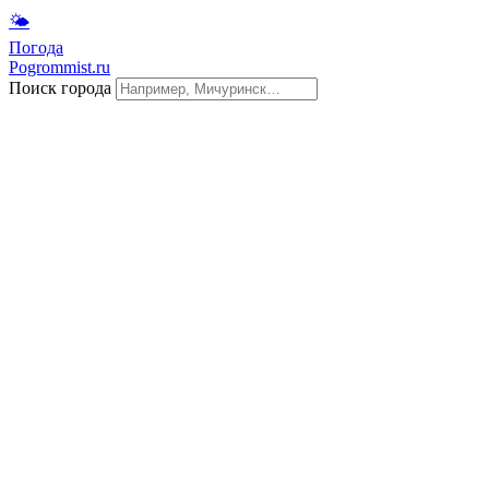
🌤
Погода
Pogrommist.ru
Поиск города