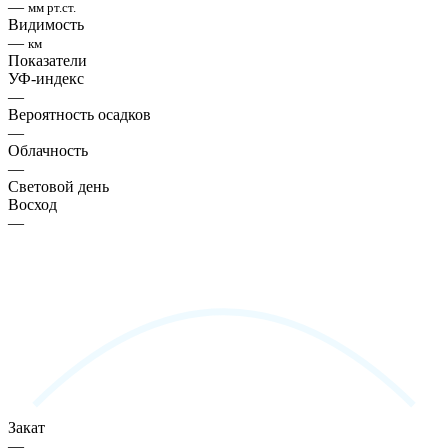
—
мм рт.ст.
Видимость
—
км
Показатели
УФ-индекс
—
Вероятность осадков
—
Облачность
—
Световой день
Восход
—
Закат
—