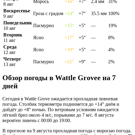
Морось
+16°
+7°
2.4 мм
31%
8 авг
Воскресенье
Гроза с градом
+14°
+7°
35.5 мм
100%
9 авг
Понедельник
Пасмурно
+15°
+5°
—
19%
10 авг
Вторник
Ясно
+17°
+5°
—
8%
11 авг
Среда
Ясно
+19°
+5°
—
4%
12 авг
Четверг
Пасмурно
+21°
+9°
—
2%
13 авг
Обзор погоды в Wattle Groveе на 7
дней
Сегодня в Wattle Grove ожидается прохладная ливневая
погода. Столбик термометра поднимется до +14° днём и
дойдёт до +8° ночью. По ветровым условиям ожидается
лёгкий бриз около 4 м/с, порывами до 7 м/с. 8 августа
вероятен ливень с 00:00 до 19:00.
В прогнозе на 9 августа прохладная погода с моросью погода.