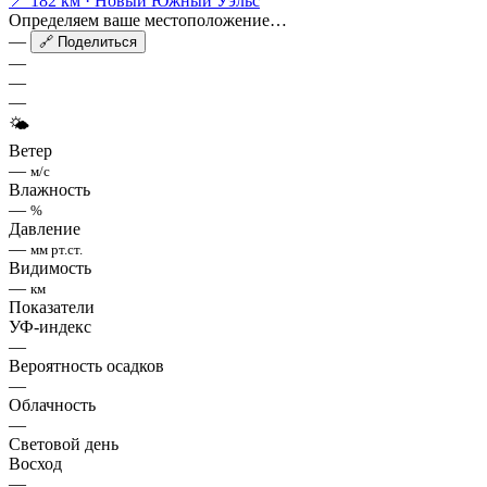
📍 182 км · Новый Южный Уэльс
Определяем ваше местоположение…
—
🔗 Поделиться
—
—
—
🌤
Ветер
—
м/с
Влажность
—
%
Давление
—
мм рт.ст.
Видимость
—
км
Показатели
УФ-индекс
—
Вероятность осадков
—
Облачность
—
Световой день
Восход
—