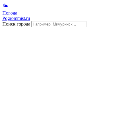
🌤
Погода
Pogrommist.ru
Поиск города