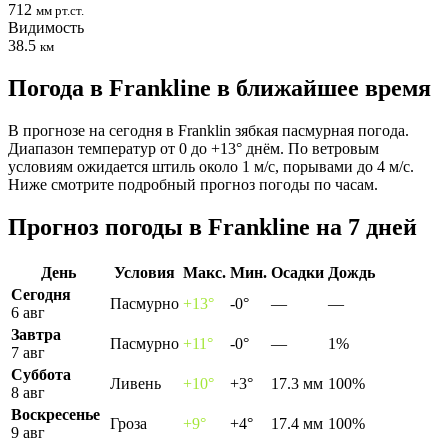
712
мм рт.ст.
Видимость
38.5
км
Погода в Franklinе в ближайшее время
В прогнозе на сегодня в Franklin зябкая пасмурная погода.
Диапазон температур от 0 до +13° днём. По ветровым
условиям ожидается штиль около 1 м/с, порывами до 4 м/с.
Ниже смотрите подробный прогноз погоды по часам.
Прогноз погоды в Franklinе на 7 дней
День
Условия
Макс.
Мин.
Осадки
Дождь
Сегодня
Пасмурно
+13°
-0°
—
—
6 авг
Завтра
Пасмурно
+11°
-0°
—
1%
7 авг
Суббота
Ливень
+10°
+3°
17.3 мм
100%
8 авг
Воскресенье
Гроза
+9°
+4°
17.4 мм
100%
9 авг