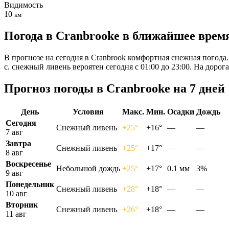
Видимость
10
км
Погода в Cranbrookе в ближайшее врем
В прогнозе на сегодня в Cranbrook комфортная снежная погода.
с. снежный ливень вероятен сегодня с 01:00 до 23:00. На дор
Прогноз погоды в Cranbrookе на 7 дней
День
Условия
Макс.
Мин.
Осадки
Дождь
Сегодня
Снежный ливень
+25°
+16°
—
—
7 авг
Завтра
Снежный ливень
+25°
+17°
—
—
8 авг
Воскресенье
Небольшой дождь
+25°
+17°
0.1 мм
3%
9 авг
Понедельник
Снежный ливень
+28°
+18°
—
—
10 авг
Вторник
Снежный ливень
+26°
+18°
—
—
11 авг