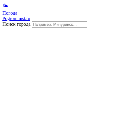
🌤
Погода
Pogrommist.ru
Поиск города