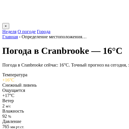
×
Неделя
О погоде
Города
Главная
›
Определение местоположения…
Погода в Cranbrookе — 16°C
Погода в Cranbrookе сейчас: 16°C. Точный прогноз на сегодня, з
Температура
+16°C
Снежный ливень
Ощущается
+17°C
Ветер
2
м/с
Влажность
92
%
Давление
765
мм рт.ст.