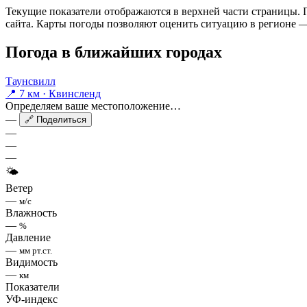
Текущие показатели отображаются в верхней части страницы. П
сайта. Карты погоды позволяют оценить ситуацию в регионе — 
Погода в ближайших городах
Таунсвилл
📍 7 км · Квинсленд
Определяем ваше местоположение…
—
🔗 Поделиться
—
—
—
🌤
Ветер
—
м/с
Влажность
—
%
Давление
—
мм рт.ст.
Видимость
—
км
Показатели
УФ-индекс