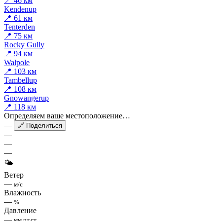
📍 46 км
Kendenup
📍 61 км
Tenterden
📍 75 км
Rocky Gully
📍 94 км
Walpole
📍 103 км
Tambellup
📍 108 км
Gnowangerup
📍 118 км
Определяем ваше местоположение…
—
🔗 Поделиться
—
—
—
🌤
Ветер
—
м/с
Влажность
—
%
Давление
—
мм рт.ст.