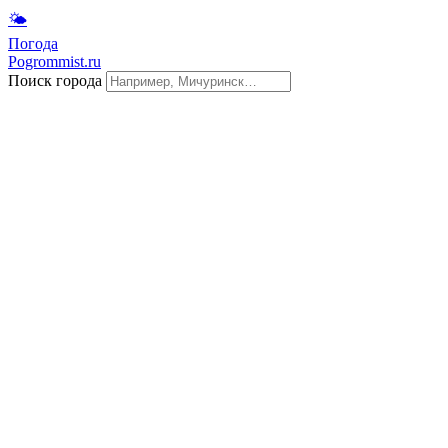
🌤
Погода
Pogrommist.ru
Поиск города