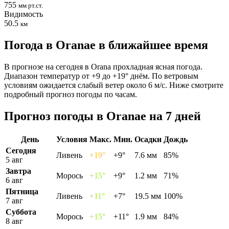
755
мм рт.ст.
Видимость
50.5
км
Погода в Oranaе в ближайшее время
В прогнозе на сегодня в Orana прохладная ясная погода.
Диапазон температур от +9 до +19° днём. По ветровым
условиям ожидается слабый ветер около 6 м/с. Ниже смотрите
подробный прогноз погоды по часам.
Прогноз погоды в Oranaе на 7 дней
День
Условия
Макс.
Мин.
Осадки
Дождь
Сегодня
Ливень
+19°
+9°
7.6 мм
85%
5 авг
Завтра
Морось
+15°
+9°
1.2 мм
71%
6 авг
Пятница
Ливень
+11°
+7°
19.5 мм
100%
7 авг
Суббота
Морось
+15°
+11°
1.9 мм
84%
8 авг