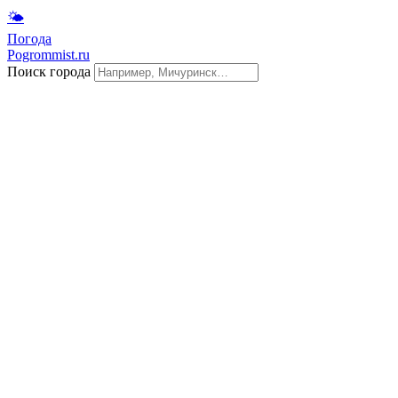
🌤
Погода
Pogrommist.ru
Поиск города