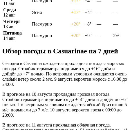
Пасмурно
+17°
+4°
—
—
11 авг
Среда
Ясно
+17°
+4°
—
—
12 авг
Четверг
Пасмурно
+20°
+8°
—
—
13 авг
Пятница
Пасмурно
+20°
+9°
—
2%
14 авг
Обзор погоды в Casuarinaе на 7 дней
Сегодня в Casuarina ожидается прохладная погода с моросью
погода. Столбик термометра поднимется до +16° днём и
дойдёт до +7° ночью. По ветровым условиям ожидается очень
слабый ветер около 2 м/с. 9 августа вероятен морось с 16:00 до
24:00.
В прогнозе на 10 августа прохладная грозовая погода.
Столбик термометра поднимется до +14° днём и дойдёт до +6°
ночью. По ветровым условиям ожидается лёгкий бриз около 5
м/с, порывами до 7 м/с. 10 августа вероятен гроза с 00:00 до
23:00.
В прогнозе на 11 августа прохладная облачная погода.