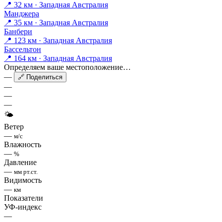
📍 32 км · Западная Австралия
Манджера
📍 35 км · Западная Австралия
Банбери
📍 123 км · Западная Австралия
Бассельтон
📍 164 км · Западная Австралия
Определяем ваше местоположение…
—
🔗 Поделиться
—
—
—
🌤
Ветер
—
м/с
Влажность
—
%
Давление
—
мм рт.ст.
Видимость
—
км
Показатели
УФ-индекс
—