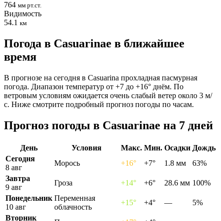
764
мм рт.ст.
Видимость
54.1
км
Погода в Casuarinaе в ближайшее
время
В прогнозе на сегодня в Casuarina прохладная пасмурная
погода. Диапазон температур от +7 до +16° днём. По
ветровым условиям ожидается очень слабый ветер около 3 м/
с. Ниже смотрите подробный прогноз погоды по часам.
Прогноз погоды в Casuarinaе на 7 дней
День
Условия
Макс.
Мин.
Осадки
Дождь
Сегодня
Морось
+16°
+7°
1.8 мм
63%
8 авг
Завтра
Гроза
+14°
+6°
28.6 мм
100%
9 авг
Понедельник
Переменная
+15°
+4°
—
5%
10 авг
облачность
Вторник