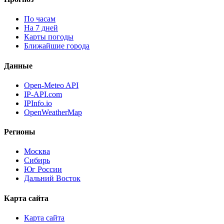
По часам
На 7 дней
Карты погоды
Ближайшие города
Данные
Open-Meteo API
IP-API.com
IPInfo.io
OpenWeatherMap
Регионы
Москва
Сибирь
Юг России
Дальний Восток
Карта сайта
Карта сайта