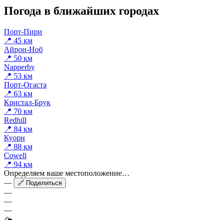
Погода в ближайших городах
Порт-Пири
📍 45 км
Айрон-Ноб
📍 50 км
Napperby
📍 53 км
Порт-Огаста
📍 63 км
Кристал-Брук
📍 70 км
Redhill
📍 84 км
Куорн
📍 88 км
Cowell
📍 94 км
Определяем ваше местоположение…
—
🔗 Поделиться
—
—
—