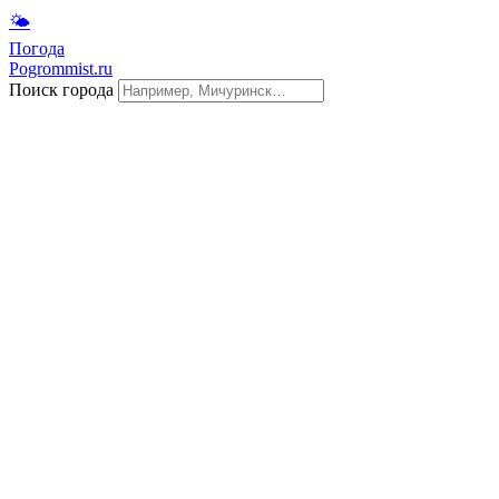
🌤
Погода
Pogrommist.ru
Поиск города