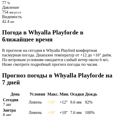
77
%
Давление
754
мм рт.ст.
Видимость
42.4
км
Погода в Whyalla Playfordе в
ближайшее время
В прогнозе на сегодня в Whyalla Playford комфортная
пасмурная погода. Диапазон температур от +12 до +16° днём.
По ветровым условиям ожидается слабый ветер около 6 м/с.
Ниже смотрите подробный прогноз погоды по часам.
Прогноз погоды в Whyalla Playfordе на
7 дней
День
Условия
Макс.
Мин.
Осадки
Дождь
Сегодня
Ливень
+16°
+12°
9.6 мм
92%
7 авг
Завтра
Ливень
+16°
+10°
7.6 мм
100%
8 авг