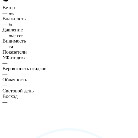
🌤
Ветер
—
м/с
Влажность
—
%
Давление
—
мм рт.ст.
Видимость
—
км
Показатели
УФ-индекс
—
Вероятность осадков
—
Облачность
—
Световой день
Восход
—