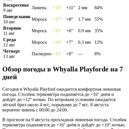
Воскресенье
Ливень
+16°
+11°
2 мм
84%
9 авг
Понедельник
Морось
+17°
+8°
1.7 мм
55%
10 авг
Вторник
Морось
+15°
+6°
0.9 мм
35%
11 авг
Среда
Морось
+16°
+7°
0.3 мм
12%
12 авг
Четверг
Пасмурно
+15°
+8°
—
8%
13 авг
Обзор погоды в Whyalla Playfordе на 7
дней
Сегодня в Whyalla Playford ожидается комфортная ливневая
погода. Столбик термометра поднимется до +16° днём и
дойдёт до +12° ночью. По ветровым условиям ожидается
лёгкий бриз около 4 м/с, порывами до 7 м/с. 8 августа
вероятен ливень с 00:00 до 24:00.
В прогнозе на 9 августа прохладная ливневая погода. Столбик
термометра поднимется до +16° днём и дойдёт до +10° ночью.