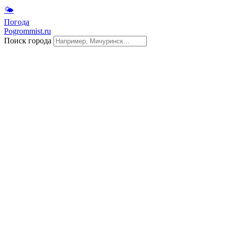
🌤
Погода
Pogrommist.ru
Поиск города