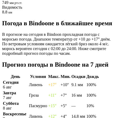
749
мм рт.ст.
Видимость
8.8
км
Погода в Bindoonе в ближайшее время
В прогнозе на сегодня в Bindoon прохладная погода с
моросью погода. Диапазон температур от +10 до +17° днём.
По ветровым условиям ожидается лёгкий бриз около 4 м/с.
морось вероятен сегодня с 02:00 до 24:00. Ниже смотрите
подробный прогноз погоды по часам.
Прогноз погоды в Bindoonе на 7 дней
День
Условия
Макс.
Мин.
Осадки
Дождь
Сегодня
Ливень
+17°
+10°
9.1 мм
100%
6 авг
Завтра
Гроза
+11°
+7°
16 мм
100%
7 авг
Суббота
Пасмурно
+15°
+5°
—
10%
8 авг
Воскресенье
Ливень
+12°
+4°
14.8 мм
100%