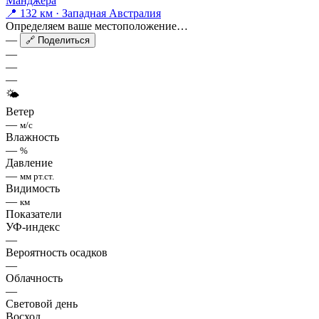
Манджера
📍 132 км · Западная Австралия
Определяем ваше местоположение…
—
🔗 Поделиться
—
—
—
🌤
Ветер
—
м/с
Влажность
—
%
Давление
—
мм рт.ст.
Видимость
—
км
Показатели
УФ-индекс
—
Вероятность осадков
—
Облачность
—
Световой день
Восход