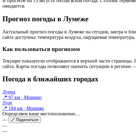
В прогнозе на 15 августа тёплая ясная погода. Столбик термом
ожидается.
Прогноз погоды в Лумеже
Актуальный прогноз погоды в Лумеже на сегодня, завтра и б
сайте доступны: температура воздуха, ощущаемая температура, 
Как пользоваться прогнозом
Текущие показатели отображаются в верхней части страницы. П
сайта. Карты погоды позволяют оценить ситуацию в регионе — 
Погода в ближайших городах
Луена
📍 97 км · Мошико
Луау
📍 184 км · Мошико
Определяем ваше местоположение…
—
🔗 Поделиться
—
—