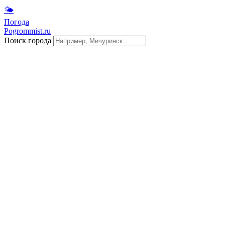
🌤
Погода
Pogrommist.ru
Поиск города