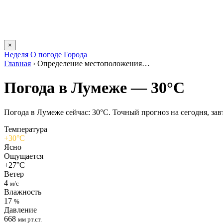
×
Неделя
О погоде
Города
Главная
›
Определение местоположения…
Погода в Лумеже — 30°C
Погода в Лумеже сейчас: 30°C. Точный прогноз на сегодня, завт
Температура
+30°C
Ясно
Ощущается
+27°C
Ветер
4
м/с
Влажность
17
%
Давление
668
мм рт.ст.