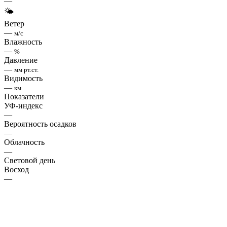
—
🌤
Ветер
—
м/с
Влажность
—
%
Давление
—
мм рт.ст.
Видимость
—
км
Показатели
УФ-индекс
—
Вероятность осадков
—
Облачность
—
Световой день
Восход
—