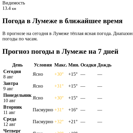
Видимость
13.4
км
Погода в Лумеже в ближайшее время
В прогнозе на сегодня в Лумеже тёплая ясная погода. Диапазо
погоды по часам.
Прогноз погоды в Лумеже на 7 дней
День
Условия
Макс.
Мин.
Осадки
Дождь
Сегодня
Ясно
+30°
+15°
—
—
8 авг
Завтра
Ясно
+31°
+15°
—
—
9 авг
Понедельник
Ясно
+30°
+15°
—
—
10 авг
Вторник
Пасмурно
+31°
+16°
—
—
11 авг
Среда
Пасмурно
+32°
+21°
—
—
12 авг
Четверг