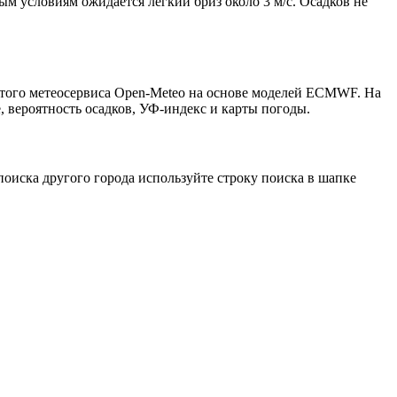
вым условиям ожидается лёгкий бриз около 3 м/с. Осадков не
ытого метеосервиса Open-Meteo на основе моделей ECMWF. На
, вероятность осадков, УФ-индекс и карты погоды.
оиска другого города используйте строку поиска в шапке