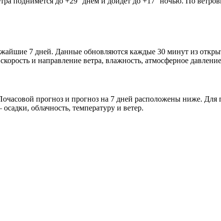
етра поднимется до +29° днём и дойдёт до +17° ночью. По ветро
лижайшие 7 дней. Данные обновляются каждые 30 минут из откр
скорость и направление ветра, влажность, атмосферное давление
очасовой прогноз и прогноз на 7 дней расположены ниже. Для п
осадки, облачность, температуру и ветер.