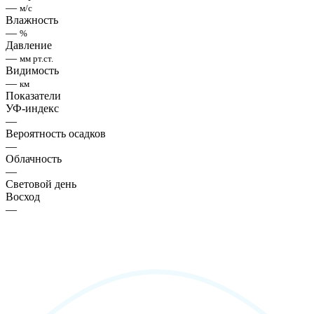
—
м/с
Влажность
—
%
Давление
—
мм рт.ст.
Видимость
—
км
Показатели
УФ-индекс
—
Вероятность осадков
—
Облачность
—
Световой день
Восход
—