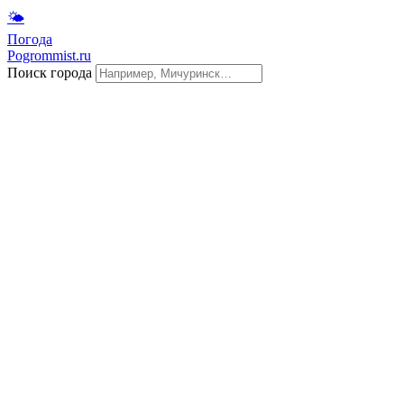
🌤
Погода
Pogrommist.ru
Поиск города