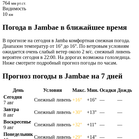
764
мм рт.ст.
Видимость
10
км
Погода в Jambaе в ближайшее время
В прогнозе на сегодня в Jamba комфортная снежная погода.
Диапазон температур от 16° до 16°. По ветровым условиям
ожидается очень слабый ветер около 2 м/с. снежный ливень
вероятен сегодня в 22:00. На дорогах возможна гололедица.
Ниже смотрите подробный прогноз погоды по часам.
Прогноз погоды в Jambaе на 7 дней
День
Условия
Макс.
Мин.
Осадки
Дождь
Сегодня
Снежный ливень
+16°
+16°
—
—
7 авг
Завтра
Снежный ливень
+30°
+13°
—
—
8 авг
Воскресенье
Снежный ливень
+32°
+11°
—
—
9 авг
Понедельник
Снежный ливень
+29°
+14°
—
—