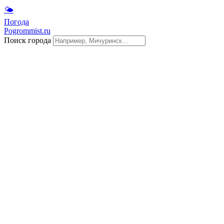
🌤
Погода
Pogrommist.ru
Поиск города