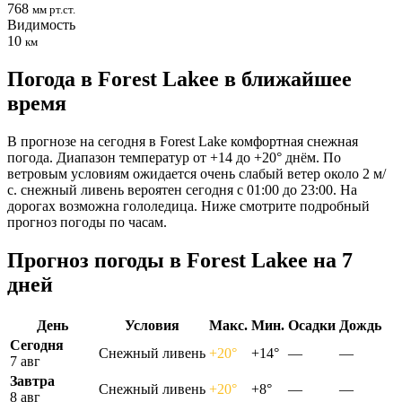
768
мм рт.ст.
Видимость
10
км
Погода в Forest Lakeе в ближайшее
время
В прогнозе на сегодня в Forest Lake комфортная снежная
погода. Диапазон температур от +14 до +20° днём. По
ветровым условиям ожидается очень слабый ветер около 2 м/
с. снежный ливень вероятен сегодня с 01:00 до 23:00. На
дорогах возможна гололедица. Ниже смотрите подробный
прогноз погоды по часам.
Прогноз погоды в Forest Lakeе на 7
дней
День
Условия
Макс.
Мин.
Осадки
Дождь
Сегодня
Снежный ливень
+20°
+14°
—
—
7 авг
Завтра
Снежный ливень
+20°
+8°
—
—
8 авг