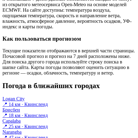
из открытого метеосервиса Open-Meteo на основе моделей
ECMWF. На сайте доступны: температура воздуха,
ощущаемая температура, скорость и направление ветра,
влажность, атмосферное давление, вероятность осадков, УФ-
индекс и карты погоды.
Как пользоваться прогнозом
Текущие показатели отображаются в верхней части страницы.
Почасовой прогноз и прогноз на 7 дней расположены ниже.
Для поиска другого города используйте строку поиска в
шапке сайта. Карты погоды позволяют оценить ситуацию в
регионе — осадки, облачность, температуру и ветер.
Погода в ближайших городах
Logan City
📍 14 км · Квинсленд
Брисбен
📍 18 км · Квинсленд
Capalaba
📍 25 км · Квинсленд
Narangba
📍 47 км · Квинсленд