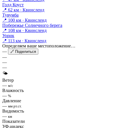
Голд Коуст
📍 62 км · Квинсленд
Тувумба
📍 100 км · Квинсленд
Побережье Солнечного берега
📍 108 км · Квинсленд
Уорик
📍 113 км · Квинсленд
Определяем ваше местоположение…
—
🔗 Поделиться
—
—
—
🌤
Ветер
—
м/с
Влажность
—
%
Давление
—
мм рт.ст.
Видимость
—
км
Показатели
УФ-индекс