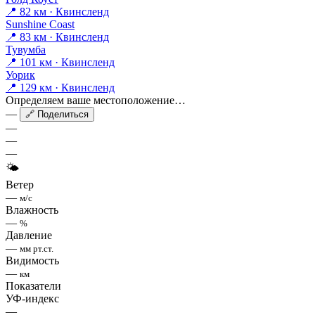
📍 82 км · Квинсленд
Sunshine Coast
📍 83 км · Квинсленд
Тувумба
📍 101 км · Квинсленд
Уорик
📍 129 км · Квинсленд
Определяем ваше местоположение…
—
🔗 Поделиться
—
—
—
🌤
Ветер
—
м/с
Влажность
—
%
Давление
—
мм рт.ст.
Видимость
—
км
Показатели
УФ-индекс
—