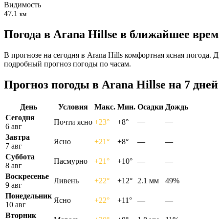
Видимость
47.1
км
Погода в Arana Hillsе в ближайшее вре
В прогнозе на сегодня в Arana Hills комфортная ясная погода.
подробный прогноз погоды по часам.
Прогноз погоды в Arana Hillsе на 7 дней
День
Условия
Макс.
Мин.
Осадки
Дождь
Сегодня
Почти ясно
+23°
+8°
—
—
6 авг
Завтра
Ясно
+21°
+8°
—
—
7 авг
Суббота
Пасмурно
+21°
+10°
—
—
8 авг
Воскресенье
Ливень
+22°
+12°
2.1 мм
49%
9 авг
Понедельник
Ясно
+22°
+11°
—
—
10 авг
Вторник