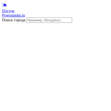
🌤
Погода
Pogrommist.ru
Поиск города