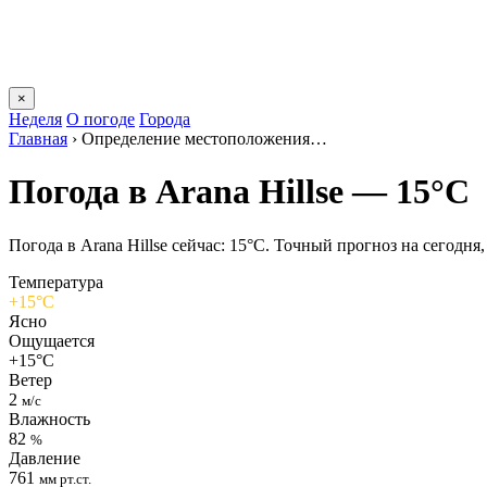
×
Неделя
О погоде
Города
Главная
›
Определение местоположения…
Погода в Arana Hillsе — 15°C
Погода в Arana Hillsе сейчас: 15°C. Точный прогноз на сегодня,
Температура
+15°C
Ясно
Ощущается
+15°C
Ветер
2
м/с
Влажность
82
%
Давление
761
мм рт.ст.