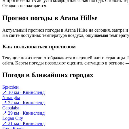
В прогнозе на 13 августа комфортная ясная погода. Столбик те
Осадков не ожидается.
Прогноз погоды в Arana Hillsе
Актуальный прогноз погоды в Arana Hillsе на сегодня, завтр
На сайте доступны: температура воздуха, ощущаемая температур
Как пользоваться прогнозом
Текущие показатели отображаются в верхней части страницы. П
сайта. Карты погоды позволяют оценить ситуацию в регионе — 
Погода в ближайших городах
Брисбен
📍 10 км · Квинсленд
Narangba
📍 22 км · Квинсленд
Capalaba
📍 29 км · Квинсленд
Logan City
📍 31 км · Квинсленд
Голд Коуст