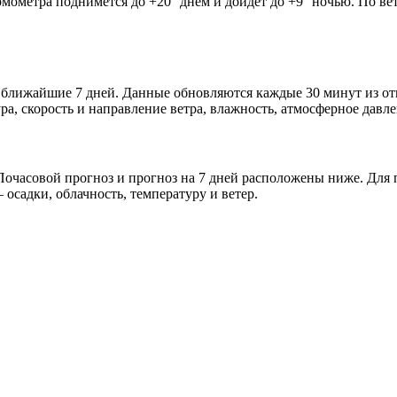
рмометра поднимется до +20° днём и дойдёт до +9° ночью. По ве
а и ближайшие 7 дней. Данные обновляются каждые 30 минут из 
а, скорость и направление ветра, влажность, атмосферное давле
очасовой прогноз и прогноз на 7 дней расположены ниже. Для п
осадки, облачность, температуру и ветер.