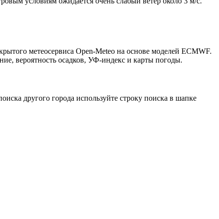
тровым условиям ожидается очень слабый ветер около 3 м/с.
открытого метеосервиса Open-Meteo на основе моделей ECMWF.
ние, вероятность осадков, УФ-индекс и карты погоды.
оиска другого города используйте строку поиска в шапке