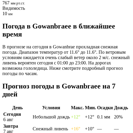
767
мм рт.ст.
Видимость
10
км
Погода в Gowanbraeе в ближайшее
время
В прогнозе на сегодня в Gowanbrae прохладная снежная
погода. Диапазон температур от 11.6° до 11.6°. По ветровым
условиям ожидается очень слабый ветер около 2 м/с. снежный
ливень вероятен сегодня с 01:00 до 23:00. На дорогах
возможна гололедица. Ниже смотрите подробный прогноз
погоды по часам.
Прогноз погоды в Gowanbraeе на 7
дней
День
Условия
Макс.
Мин.
Осадки
Дождь
Сегодня
Небольшой дождь
+12°
+12°
0.1 мм
20%
6 авг
Завтра
Снежный ливень
+16°
+10°
—
—
7 авг