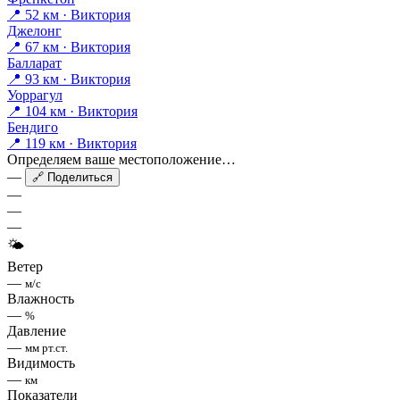
📍 52 км · Виктория
Джелонг
📍 67 км · Виктория
Балларат
📍 93 км · Виктория
Уоррагул
📍 104 км · Виктория
Бендиго
📍 119 км · Виктория
Определяем ваше местоположение…
—
🔗 Поделиться
—
—
—
🌤
Ветер
—
м/с
Влажность
—
%
Давление
—
мм рт.ст.
Видимость
—
км
Показатели