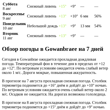
Суббота
Снежный ливень
+15°
+9°
—
—
8 авг
Воскресенье
Снежный ливень
+13°
+10°
6 мм
56%
9 авг
Понедельник
Небольшой дождь
+13°
+9°
13 мм
54%
10 авг
Вторник
Снежный ливень
+13°
+9°
—
—
11 авг
Обзор погоды в Gowanbraeе на 7 дней
Сегодня в Gowanbrae ожидается прохладная дождливая
погода. Температурный фон в течение дня в пределах от +12
до +12°. По ветровым условиям ожидается очень слабый ветер
около 1 м/с. Дороги мокрые, повышенная аккуратность.
В прогнозе на 7 августа прохладная снежная погода. Столбик
термометра поднимется до +16° днём и дойдёт до +10° ночью.
По ветровым условиям ожидается очень слабый ветер около 2
м/с. Осадков не ожидается. На дорогах возможна гололедица.
В прогнозе на 8 августа прохладная снежная погода. Столбик
термометра поднимется до +15° днём и дойдёт до +9° ночью.