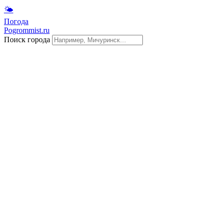
🌤
Погода
Pogrommist.ru
Поиск города